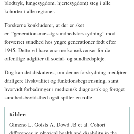
blodtryk, lungesygdom, hjertesygdom) steg i alle
kohorter i alle regioner.
Forskerne konkluderer, at der er sket
en
“
generationsmæssig sundhedsforskydning” mod
forværret sundhed hos yngre generationer født efter
1945. Dette vil have enorme konsekvenser for de
offentlige udgifter til social- og sundhedspleje.
Dog kan det diskuteres, om denne forskydning medfører
dårligere livskvalitet og funktionsbegrænsning, samt
hvorvidt forbedringer i medicinsk diagnostik og forøget
sundhedsbevidsthed også spiller en rolle.
Kilder:
Gimeno L, Goisis A, Dowd JB et al. Cohort
differences in physical health and disability in the