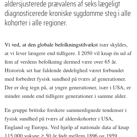
aldersjusterede prævalens af seks lægeligt
diagnosticerede kroniske sygdomme steg i alle
kohorter i alle regioner.
Vi ved, at den globale befolkningstilvækst
især skyldes,
at vi lever længere end tidligere. I 2050 vil knap én ud af
fem af verdens befolkning dermed være over 65 år.
Historisk set har faldende dødelighed været forbundet
med forbedret fysisk sundhed på tværs af generationer.
Der er dog tegn på, at yngre generationer, især i USA, er
mindre sunde end tidligere generationer i samme alder.
En gruppe britiske forskere sammenlignede tendenser i
fysisk sundhed på tværs af alderskohorter i USA,
England og Europa. Ved hjælp af nationale data af knap
115.000 voksne ≥ 50 år født mellem 1896 og 1959