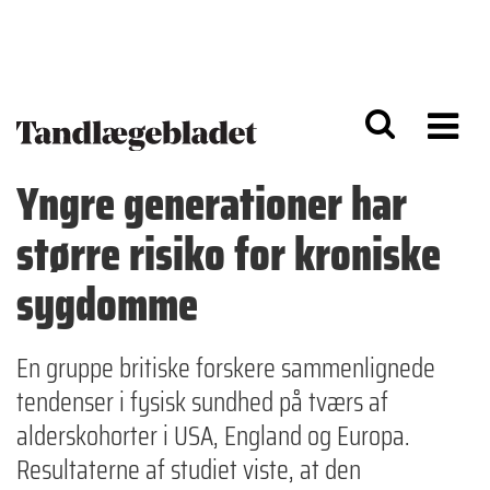
G
S
å
k
til
i
h
p
o
t
v
o
e
n
d
a
Yngre generationer har
i
v
n
i
større risiko for kroniske
d
g
h
a
o
ti
sygdomme
l
o
d
n
En gruppe britiske forskere sammenlignede
tendenser i fysisk sundhed på tværs af
alderskohorter i USA, England og Europa.
Resultaterne af studiet viste, at den