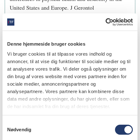
United States and Europe.
J Gerontol
2024;79:gbae113.
Denne hjemmeside bruger cookies
info
Vi bruger cookies til at tilpasse vores indhold og
Nr. 3 | 2025
annoncer, til at vise dig funktioner til sociale medier og til
at analysere vores trafik. Vi deler også oplysninger om
din brug af vores website med vores partnere inden for
sociale medier, annonceringspartnere og
analysepartnere. Vores partnere kan kombinere disse
data med andre oplysninger, du har givet dem, eller som
de har indsamlet fra din brug af deres tjenester.
S
Nødvendig
a
m