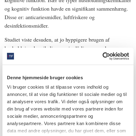
og kognitiv funktion havde en signifikant sammenhæng.
Disse er: anticariesmidler, luftfriskere og
desinfektionsmidler.
Studiet viste desuden, at jo hyppigere brugen af
husholdningskemikalier var, jo dårligere var den
kognitive funktion.
Forskerne konkluderer, at studiet har afdækket en
Denne hjemmeside bruger cookies
sammenhæng mellem brugen af husholdningskemikalier
og kognitiv tilbagegang hos personer i alderen 65 år og
Vi bruger cookies til at tilpasse vores indhold og
annoncer, til at vise dig funktioner til sociale medier og til
derover.
at analysere vores trafik. Vi deler også oplysninger om
din brug af vores website med vores partnere inden for
Kilder:
sociale medier, annonceringspartnere og
analysepartnere. Vores partnere kan kombinere disse
Wang Y, Zhu Y, Wu Y et al.
Association of
data med andre oplysninger, du har givet dem, eller som
household chemicals use with cognitive function