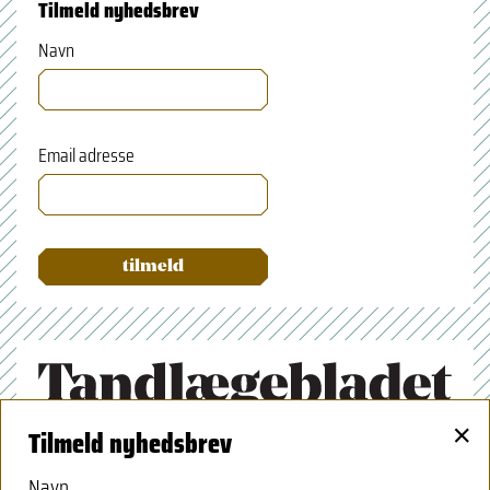
Tilmeld nyhedsbrev
Navn
Email adresse
×
Tilmeld nyhedsbrev
Tandlægeforeningen
Amaliegade 17
Navn