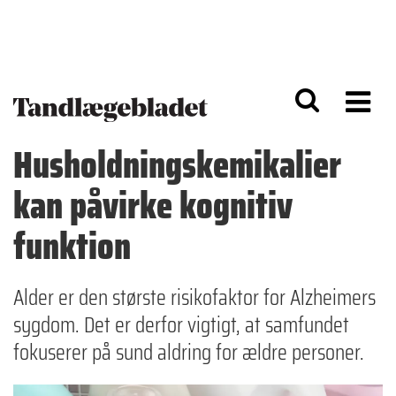
G
S
å
k
til
i
h
p
o
t
v
o
e
n
d
a
Husholdningskemikalier
i
v
n
i
kan påvirke kognitiv
d
g
h
a
o
ti
funktion
l
o
d
n
Alder er den største risikofaktor for Alzheimers
sygdom. Det er derfor vigtigt, at samfundet
fokuserer på sund aldring for ældre personer.