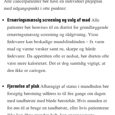
Alle cancerpatienter bør have en individuel plejeplan
med udgangspunkt i otte punkter:
Ernæringsmæssig screening og valg af mad
Alle
patienter bør henvises til en diætist for grundlæggende
ernæringsmæssig screening og rådgivning. Visse
fødevarer kan beskadige mundslimhinden – fx varm
mad og varme væsker samt ru, skarpe og hårde
fødevarer. Da appetitten ofte er nedsat, bør diæten ofte
være mere kalorietæt. Det er dog samtidig vigtigt, at
den ikke er cariogen.
Fjernelse af plak
Afhængigt af status i mundhulen bør
forsigtig børstning udføres to til fire gange om dagen
med tandbørste med bløde børstehår. Hvis munden er
for øm til at bruge en tandbørste, eller hvis patienterne
ikke kan åbne munden helt, kan engangsswaps