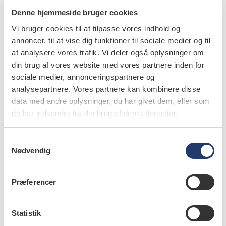
4. Behandling
Denne hjemmeside bruger cookies
Nedenfor er angivet nogle af de mest almindelige
Vi bruger cookies til at tilpasse vores indhold og
komplikationer hos cancerpatienter og udvalgte
annoncer, til at vise dig funktioner til sociale medier og til
at analysere vores trafik. Vi deler også oplysninger om
behandlingsmetoder. Listen er ikke udtømmende.
din brug af vores website med vores partnere inden for
Mild eller moderat mucositis/komplikationer i
sociale medier, annonceringspartnere og
analysepartnere. Vores partnere kan kombinere disse
mundhulen
data med andre oplysninger, du har givet dem, eller som
- Hyppigheden af oral skylning kan øges. Målet er at
de har indsamlet fra din brug af deres tjenester.
holde mundhulen ren og fugtig.
- Tjek efter orale infektioner, der skal behandles.
S
- Svampedræbende mundskyllevæske kan bruges i
Nødvendig
a
tilfælde af infektion med Candida.
m
- Kortikosteroidholdig gel eller oralspray, mundskyl
t
Præferencer
y
eller gel med hyaluronsyre kan anvendes til blister.
k
k
Statistik
Alvorlig mucositis/komplikationer i mundhulen
e