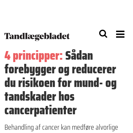
G
S
å
k
til
i
h
p
o
t
v
o
e
n
d
a
4 principper:
Sådan
i
v
n
i
forebygger og reducerer
d
g
h
a
o
ti
du risikoen for mund- og
l
o
d
n
tandskader hos
cancerpatienter
Behandling af cancer kan medføre alvorlige