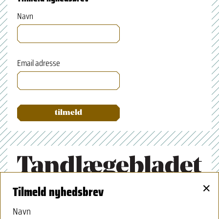
Navn
Email adresse
×
Tilmeld nyhedsbrev
Tandlægeforeningen
Amaliegade 17
Navn