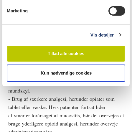
- Mundhulen skal vurderes oftere.
v
Marketing
a
- Øge systemisk smertestillende medicin.
l
g
Smertehåndtering
Vis detaljer
- Analgesi, som kan omfatte opløselig paracetamol
eller opløselig kodein. Brug af ikkesteroide
Tillad alle cookies
antiinflammatoriske lægemidler (NSAID) kan være
kontraindiceret på grund af risikoen for blødning og
Kun nødvendige cookies
nedsat nyrefunktion.
- Overvej en oral benzydaminopløsning på 0,15 % til
mundskyl.
- Brug af stærkere analgesi, herunder opiater som
tablet eller væske. Hvis patienten fortsat lider
af smerter forårsaget af mucositis, bør det overvejes at
bruge yderligere opioid analgesi, herunder overveje
administrationsvejen.