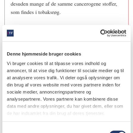
desuden mange af de samme cancerogene stoffer,
som findes i tobaksrøg.
Det nyligt publicerede studie udmærker sig ved at
have undersøgt et omfattende
patientjournalmateriale, grupperet patienterne i
forhold til skadelig versus ikke-skadelig brug af
Denne hjemmeside bruger cookies
cannabis og fulgt dem over en femårig periode.
Vi bruger cookies til at tilpasse vores indhold og
Studiet tager desuden højde for centrale
annoncer, til at vise dig funktioner til sociale medier og til
baggrundsvariable, herunder tobaksrygning. Studiet
at analysere vores trafik. Vi deler også oplysninger om
din brug af vores website med vores partnere inden for
bidrager således med vigtig evidens for, at hyppig
sociale medier, annonceringspartnere og
eksponering for cannabisrøg er forbundet med en
analysepartnere. Vores partnere kan kombinere disse
tre gange forøget risiko for at udvikle oral cancer
data med andre oplysninger, du har givet dem, eller som
fem år efter, at diagnosen ”problematisk
de har indsamlet fra din brug af deres tjenester.
cannabisbrug” er blevet stillet.
S