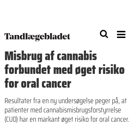
G
S
å
k
til
i
h
p
o
t
v
o
e
n
d
a
Misbrug af cannabis
i
v
n
i
forbundet med øget risiko
d
g
h
a
o
ti
for oral cancer
l
o
d
n
Resultater fra en ny undersøgelse peger på, at
patienter med cannabismisbrugsforstyrrelse
(CUD) har en markant øget risiko for oral cancer.