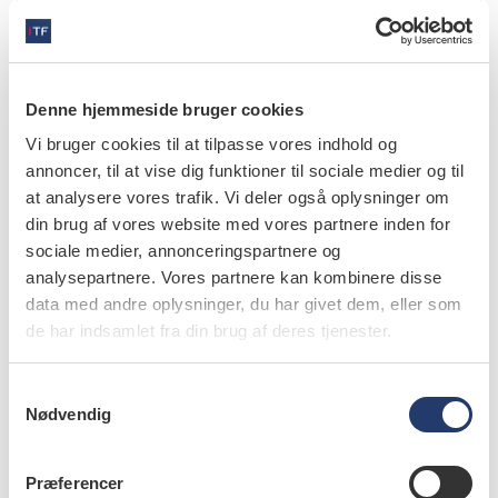
Denne hjemmeside bruger cookies
Vi bruger cookies til at tilpasse vores indhold og
annoncer, til at vise dig funktioner til sociale medier og til
at analysere vores trafik. Vi deler også oplysninger om
din brug af vores website med vores partnere inden for
sociale medier, annonceringspartnere og
analysepartnere. Vores partnere kan kombinere disse
data med andre oplysninger, du har givet dem, eller som
de har indsamlet fra din brug af deres tjenester.
læs bladet
S
Nødvendig
a
m
t
læs også
Præferencer