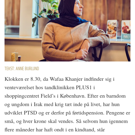
TEKST: ANNE BURLUND
Klokken er 8.30, da Wafaa Khanjer indfinder sig i
venteværelset hos tandklinikken PLUS1 i
shoppingcentret Field’s i København. Efter en barndom
og ungdom i Irak med krig tæt inde på livet, har hun
udviklet PTSD og er derfor på førtidspension. Pengene er
små, og hver krone skal vendes. Så selvom hun igennem
flere måneder har haft ondt i en kindtand, står