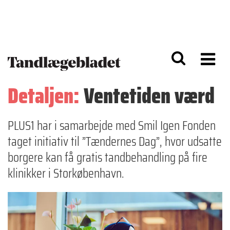
G
S
å
k
til
i
h
p
o
t
v
o
e
n
d
a
Detaljen:
Ventetiden værd
i
v
n
i
d
g
h
a
PLUS1 har i samarbejde med Smil Igen Fonden
o
ti
taget initiativ til ”Tændernes Dag”, hvor udsatte
l
o
d
n
borgere kan få gratis tandbehandling på fire
klinikker i Storkøbenhavn.