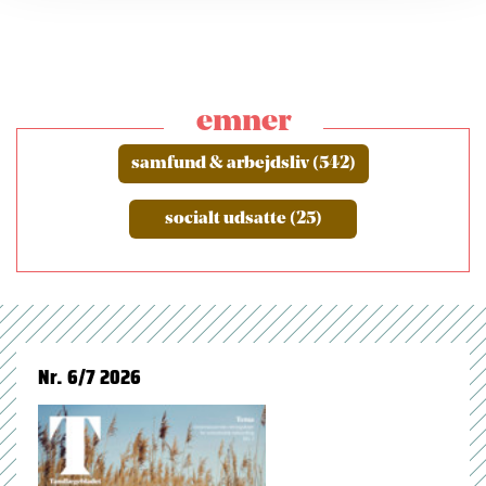
emner
samfund & arbejdsliv (542)
socialt udsatte (25)
Nr. 6/7 2026