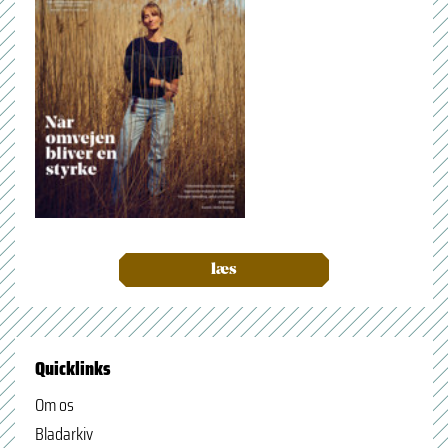
læs
Quicklinks
Om os
Bladarkiv