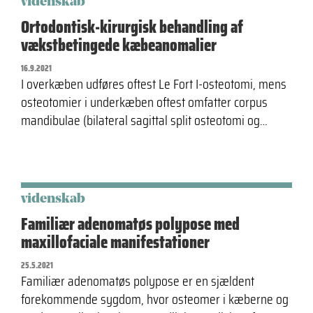
videnskab
Ortodontisk-kirurgisk behandling af
vækstbetingede kæbeanomalier
16.9.2021
I overkæben udføres oftest Le Fort I-osteotomi, mens
osteotomier i underkæben oftest omfatter corpus
mandibulae (bilateral sagittal split osteotomi og…
videnskab
Familiær adenomatøs polypose med
maxillofaciale manifestationer
25.5.2021
Familiær adenomatøs polypose er en sjældent
forekommende sygdom, hvor osteomer i kæberne og