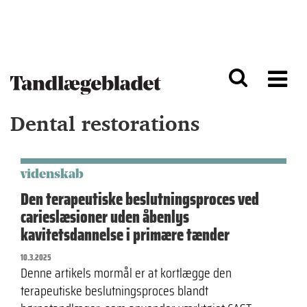
G
S
å
k
til
i
h
p
o
t
v
o
e
n
d
a
Dental restorations
i
v
n
i
d
g
h
a
o
ti
videnskab
l
o
Den terapeutiske beslutningsproces ved
d
n
carieslæsioner uden åbenlys
kavitetsdannelse i primære tænder
10.3.2025
Denne artikels mormål er at kortlægge den
terapeutiske beslutningsproces blandt