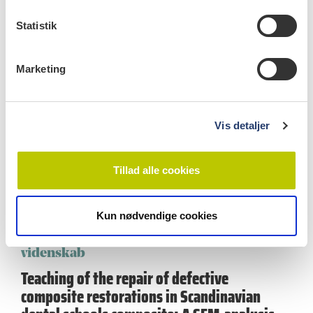
k
k
Statistik
e
videnskab
v
Marketing
Using video material for communication
a
l
with the dental technician
g
2.1.2014
Vis detaljer
The purpose of this first case report was to evaluate
video material as a communication tool with the
dental technician.…
Tillad alle cookies
Kun nødvendige cookies
videnskab
Teaching of the repair of defective
composite restorations in Scandinavian