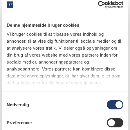
videnskab
Forsegling af okklusal dentincaries i
permanente molarer: syvårs resultater af en
Denne hjemmeside bruger cookies
randomiseret klinisk undersøgelse
Vi bruger cookies til at tilpasse vores indhold og
29.7.2017
annoncer, til at vise dig funktioner til sociale medier og til
Resultaterne understreger, at det er muligt at udsætte
at analysere vores trafik. Vi deler også oplysninger om
eller undgå fyldningsbehandling af okklusale
din brug af vores website med vores partnere inden for
carieslæsioner i unge permanente tænder ved non-
sociale medier, annonceringspartnere og
invasiv…
analysepartnere. Vores partnere kan kombinere disse
data med andre oplysninger, du har givet dem, eller som
de har indsamlet fra din brug af deres tjenester.
S
videnskab
Nødvendig
a
Digitale avtrykk
m
t
30.1.2014
Præferencer
y