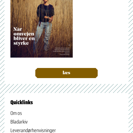
læs
Quicklinks
Om os
Bladarkiv
Leverandørhenvisninger