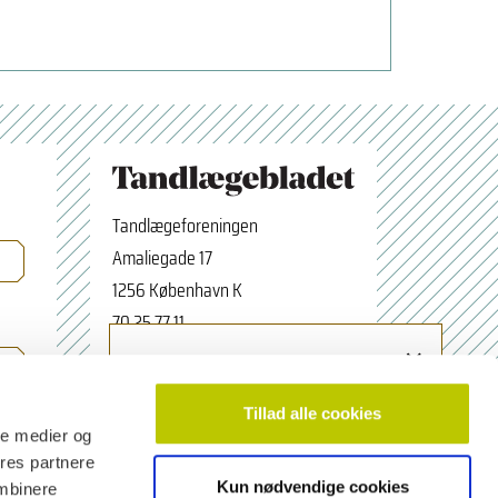
Tandlægeforeningen
Amaliegade 17
1256 København K
70 25 77 11
×
Tilmeld nyhedsbrev
tbredaktion@tdl.dk
Navn
facebook.com/odontologerne
Tillad alle cookies
ale medier og
ores partnere
Kun nødvendige cookies
ombinere