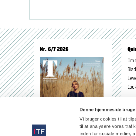
Nr. 6/7 2026
Qui
Om 
Blad
Leve
Cook
Denne hjemmeside bruger
Vi bruger cookies til at til
til at analysere vores tra
inden for sociale medier,