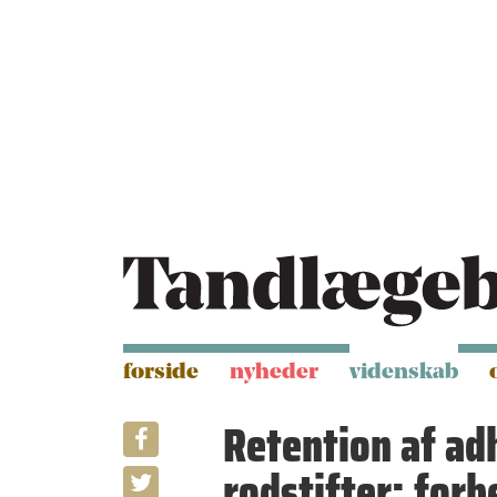
G
S
å
k
til
i
h
p
o
t
v
o
e
n
d
a
i
v
n
i
d
g
h
a
o
ti
l
o
d
n
forside
nyheder
videnskab
Retention af a
rodstifter: forb