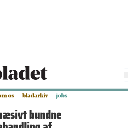
om os
bladarkiv
jobs
dhæsivt bundne
ehandling af