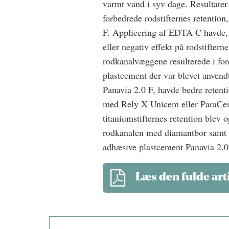
varmt vand i syv dage. Resultate
forbedrede rodstifternes retention
F. Applicering af EDTA C havde, 
eller negativ effekt på rodstifter
rodkanalvæggene resulterede i forø
plastcement der var blevet anvendt
Panavia 2.0 F, havde bedre retenti
med Rely X Unicem eller ParaCem.
titaniumstifternes retention blev
rodkanalen med diamantbor samt s
adhæsive plastcement Panavia 2.0
Læs den fulde art