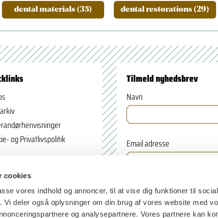
dental materials (35)
dental restorations (29)
cklinks
Tilmeld nyhedsbrev
os
Navn
arkiv
randørhenvisninger
ie- og Privatlivspolitik
Email adresse
 cookies
passe vores indhold og annoncer, til at vise dig funktioner til soci
fik. Vi deler også oplysninger om din brug af vores website med v
 annonceringspartnere og analysepartnere. Vores partnere kan k