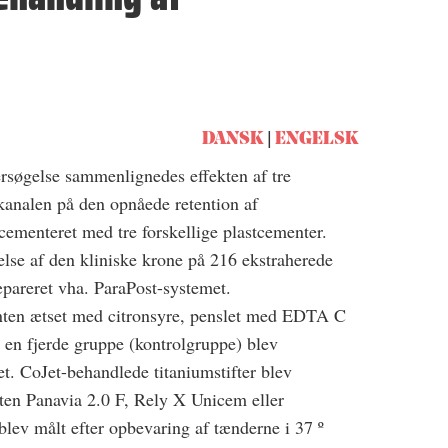
DANSK
ENGELSK
rsøgelse sammenlignedes effekten af tre
dkanalen på den opnåede retention af
 cementeret med tre forskellige plastcementer.
else af den kliniske krone på 216 ekstraherede
pareret vha. ParaPost-systemet.
nten ætset med citronsyre, penslet med EDTA C
I en fjerde gruppe (kontrolgruppe) blev
t. CoJet-behandlede titaniumstifter blev
ten Panavia 2.0 F, Rely X Unicem eller
blev målt efter opbevaring af tænderne i 37 º