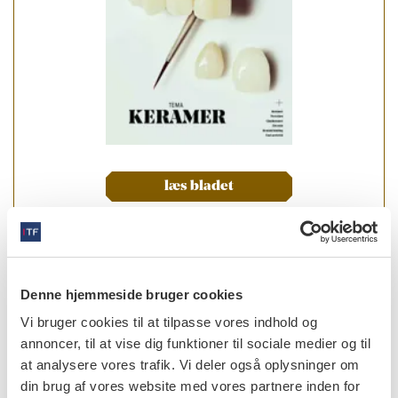
læs bladet
forfattere
Denne hjemmeside bruger cookies
Vi bruger cookies til at tilpasse vores indhold og
Nils Roar Gjerdet
,
professor emeritus, dr.odont., Institutt
annoncer, til at vise dig funktioner til sociale medier og til
for klinisk odontologi, Det medisinske fakultet, Universitetet
at analysere vores trafik. Vi deler også oplysninger om
i Bergen, Norge
din brug af vores website med vores partnere inden for