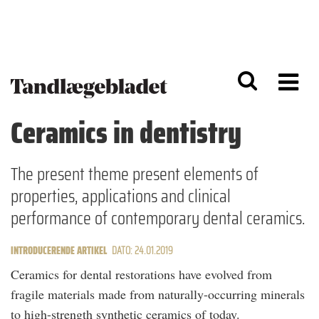
G
S
å
k
til
i
h
p
o
t
v
o
e
n
d
a
Ceramics in dentistry
i
v
n
i
d
g
h
a
The present theme present elements of
o
ti
properties, applications and clinical
l
o
d
n
performance of contemporary dental ceramics.
INTRODUCERENDE ARTIKEL
DATO: 24.01.2019
Ceramics for dental restorations have evolved from
fragile materials made from naturally-occurring minerals
to high-strength synthetic ceramics of today.