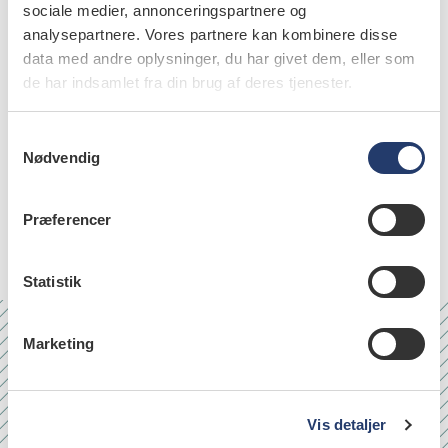
Klaus Gotfredsen
,
professor, odont.dr., Odontologisk
sociale medier, annonceringspartnere og
Institut, Det Sundhedsvidenskabelige Fakultet, Københavns
analysepartnere. Vores partnere kan kombinere disse
Universitet
data med andre oplysninger, du har givet dem, eller som
de har indsamlet fra din brug af deres tjenester.
S
Nødvendig
a
emner
m
t
Præferencer
dental restorations (29)
y
k
k
Statistik
e
v
Marketing
a
Nr. 6/7 2026
l
g
Vis detaljer