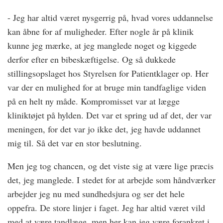
- Jeg har altid været nysgerrig på, hvad vores uddannelse
kan åbne for af muligheder. Efter nogle år på klinik
kunne jeg mærke, at jeg manglede noget og kiggede
derfor efter en bibeskæftigelse. Og så dukkede
stillingsopslaget hos Styrelsen for Patientklager op. Her
var der en mulighed for at bruge min tandfaglige viden
på en helt ny måde. Kompromisset var at lægge
kliniktøjet på hylden. Det var et spring ud af det, der var
meningen, for det var jo ikke det, jeg havde uddannet
mig til. Så det var en stor beslutning.
Men jeg tog chancen, og det viste sig at være lige præcis
det, jeg manglede. I stedet for at arbejde som håndværker
arbejder jeg nu med sundhedsjura og ser det hele
oppefra. De store linjer i faget. Jeg har altid været vild
med at være tandlæge, men her kan jeg være forankret i