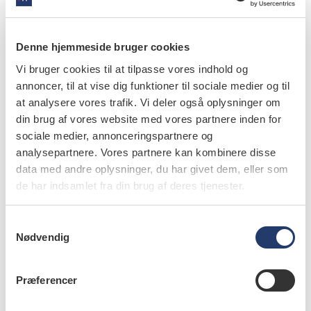
opmærksom på udviklingen, så vi har det rette grundlag
for en afgørelse. De sagkyndige er de suveræne eksperter
og har den kliniske tilknytning – det har jeg stor respekt
Denne hjemmeside bruger cookies
for. Jeg sikrer, at vi har de rette folk ansat. Det stiller
Vi bruger cookies til at tilpasse vores indhold og
krav til synlighed og kræver et solidt fagligt netværk.
annoncer, til at vise dig funktioner til sociale medier og til
Men jeg trives godt med at bevæge mig i det
at analysere vores trafik. Vi deler også oplysninger om
sundhedsjuridiske krydsfelt.
din brug af vores website med vores partnere inden for
sociale medier, annonceringspartnere og
Hvem vil du give stafetten videre til og hvorfor?
analysepartnere. Vores partnere kan kombinere disse
- Marie-Louise Milvang Nørregaard har mange bolde i
data med andre oplysninger, du har givet dem, eller som
de har indsamlet fra din brug af deres tjenester.
luften gennem sine ansættelser ved Institut for
Odontologi og Oral Sundhed på Aarhus Universitet, den
S
Højt Specialiserede Behandlingsenhed, børne- og
Nødvendig
a
ungetandplejen i Aarhus og Grønland i perioder.
m
t
Mia Portz Johannsen spørger:
Præferencer
y
k