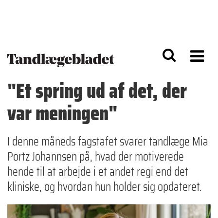
G
S
å
k
til
i
h
p
o
t
v
o
e
n
d
a
"Et spring ud af det, der
i
v
n
i
var meningen"
d
g
h
a
o
ti
l
o
I denne måneds fagstafet svarer tandlæge Mia
d
n
Portz Johannsen på, hvad der motiverede
hende til at arbejde i et andet regi end det
kliniske, og hvordan hun holder sig opdateret.