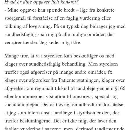
Hvad er dine opgaver helt konkret?
- Mine opgaver kan spænde bredt – lige fra konkrete
spørgsmål til forståelse af en faglig vurdering eller
tolkning af lovgivning. På en typisk dag bidrager jeg med
sundhedsfaglig sparring på alle mulige områder, der
vedrører tænder. Jeg keder mig ikke.
Mange tror, at vi i styrelsen kun beskæftiger os med
klager over sundhedsfaglig behandling. Men styrelsen
træffer også afgørelser på mange andre områder, fx
klager over afgørelser fra Patienterstatningen, klager over
afgørelser om regionalt tilskud til tandpleje gennem §166
eller kommunernes visitation til omsorgs-, special- og
socialtandplejen. Det er i øvrigt en udbredt misforståelse,
at jeg som intern ansat tandlæge i styrelsen er den, der
træffer beslutningerne. Det er ikke mig, der laver den
faglige vurdering i sagerne, men derimod tandlæger ude