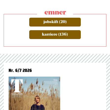
emner
jobskift (20)
karriere (136)
Nr. 6/7 2026