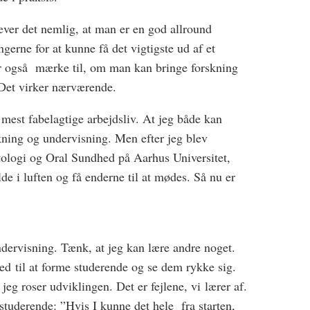
æver det nemlig, at man er en god allround
ngerne for at kunne få det vigtigste ud af et
r også mærke til, om man kan bringe forskning
. Det virker nærværende.
t mest fabelagtige arbejdsliv. At jeg både kan
kning og undervisning. Men efter jeg blev
ntologi og Oral Sundhed på Aarhus Universitet,
lde i luften og få enderne til at mødes. Så nu er
undervisning. Tænk, at jeg kan lære andre noget.
d til at forme studerende og se dem rykke sig.
jeg roser udviklingen. Det er fejlene, vi lærer af.
studerende: ”Hvis I kunne det hele fra starten,