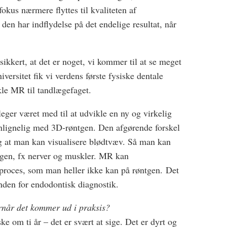
fokus nærmere flyttes til kvaliteten af
en har indflydelse på det endelige resultat, når
ikkert, at det er noget, vi kommer til at se meget
versitet fik vi verdens første fysiske dentale
kle MR til tandlægefaget.
eger været med til at udvikle en ny og virkelig
nlignelig med 3D-røntgen. Den afgørende forskel
 og at man kan visualisere blødtvæv. Så man kan
ntgen, fx nerver og muskler. MR kan
sproces, som man heller ikke kan på røntgen. Det
inden for endodontisk diagnostik.
ornår det kommer ud i praksis?
ke om ti år – det er svært at sige. Det er dyrt og