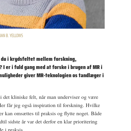
IAN B. YELLOWS
r du i krydsfeltet mellem forskning,
 I er i fuld gang
med at forske i brugen af
MR i
muligheder giver MR-teknologien
os tandlæger i
 i det kliniske felt, når man underviser og være
er får jeg også inspiration til forskning. Hvilke
der kan omsættes til praksis og flytte noget. Både
til sidste år var det derfor en klar prioritering
de i praksis.