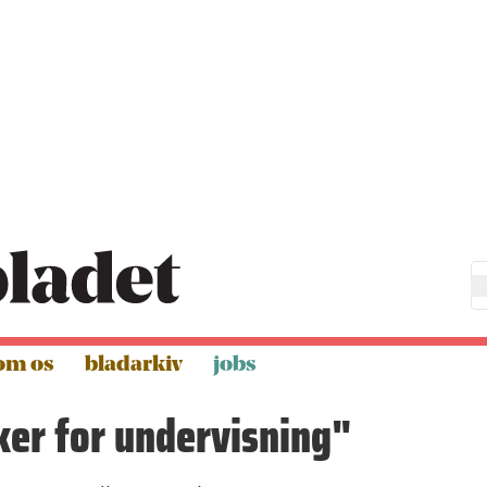
om os
bladarkiv
jobs
ker for undervisning"