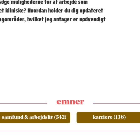
rsøge mulighederne for at arbejde som
t kliniske? Hvordan holder du dig opdateret
fagområder, hvilket jeg antager er nødvendigt
emner
samfund & arbejdsliv (542)
karriere (136)