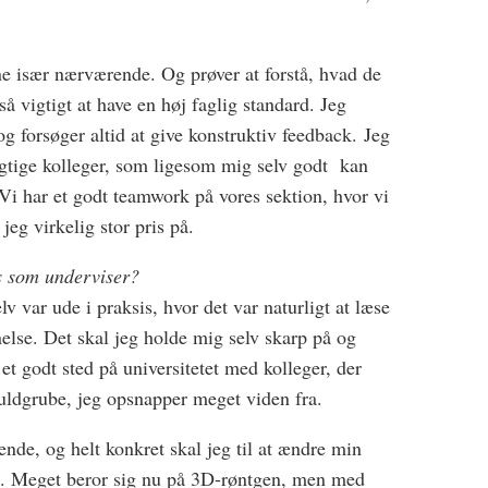
ne især nærværende. Og prøver at forstå, hvad de
så vigtigt at have en høj faglig standard. Jeg
 og forsøger altid at give konstruktiv feedback. Jeg
ygtige kolleger, som ligesom mig selv godt kan
Vi har et godt teamwork på vores sektion, hvor vi
jeg virkelig stor pris på.
ns som underviser?
v var ude i praksis, hvor det var naturligt at læse
nelse. Det skal jeg holde mig selv skarp på og
 et godt sted på universitetet med kolleger, der
guldgrube, jeg opsnapper meget viden fra.
ende, og helt konkret skal jeg til at ændre min
en. Meget beror sig nu på 3D-røntgen, men med