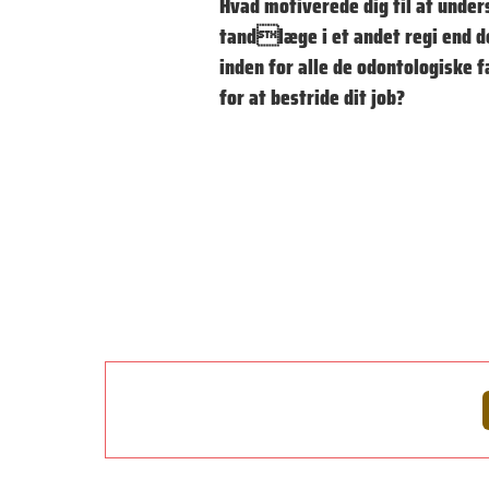
Hvad motiverede dig til at unde
tandlæge i et andet regi end de
inden for alle de odontologiske 
for at bestride dit job?