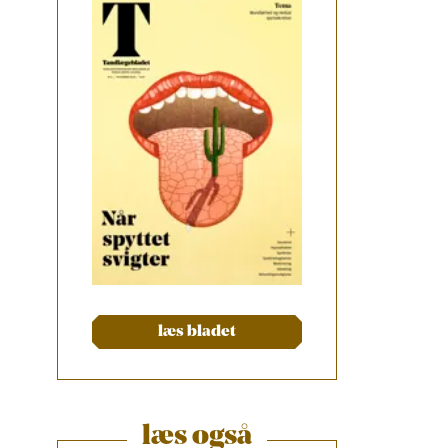
læs bladet
læs også