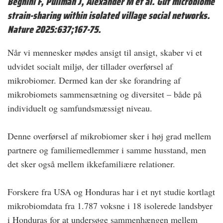
Beghini F, Pullman J, Alexander M et al. Gut microbiome
strain-sharing within isolated village social networks.
Nature 2025:637;167-75.
Når vi mennesker mødes ansigt til ­ansigt, skaber vi et
udvidet socialt miljø, der tillader overførsel af
mikrobiomer. Dermed kan der ske forandring af
mikrobiomets sammensætning og diversitet – både på
individuelt og samfundsmæssigt niveau.
Denne overførsel af mikrobiomer sker i høj grad mellem
partnere og familiemedlemmer i samme husstand, men
det sker også mellem ikkefamiliære relationer.
Forskere fra USA og Honduras har i et nyt studie kortlagt
mikrobiomdata fra 1.787 voksne i 18 isolerede landsbyer
i Honduras for at undersøge sammenhængen mellem