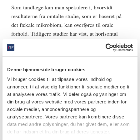
Som tandlæge kan man spekulere i, hvorvidt
resultaterne fra omtalte studie, som er baseret på
det fækale mikrobiom, kan overføres til orale
forhold. Tidligere studier har vist, at horisontal
overførsel af orale potentielle patogener som
Aggregatibacter actinomycetemcomitans er mulig
blandt ægtefæller og nært beslægtede. Man ved
også, at mors orale mikrobiom kan præge barnets
Denne hjemmeside bruger cookies
både ved vertikal og horisontal transmission. Det
Vi bruger cookies til at tilpasse vores indhold og
orale mikrobiom er dog generelt mere stabilt og
annoncer, til at vise dig funktioner til sociale medier og til
modstandsdygtigt end andre af kroppens
at analysere vores trafik. Vi deler også oplysninger om
din brug af vores website med vores partnere inden for
mikrobiomer. De økologiske determinanter, fx
sociale medier, annonceringspartnere og
biofilmkontrol, plakretinerende forhold og kost,
analysepartnere. Vores partnere kan kombinere disse
spiller formentlig fortsat den største rolle for
data med andre oplysninger, du har givet dem, eller som
biofilmens sammensætning og udviklingen af
de har indsamlet fra din brug af deres tjenester.
biofilmassocierede sygdomme som caries og