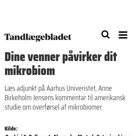
G
S
å
k
til
i
h
p
o
t
v
o
e
n
d
a
Dine venner påvirker dit
i
v
n
i
mikrobiom
d
g
h
a
o
ti
l
o
Læs adjunkt på Aarhus Univeristet, Anne
d
n
Birkeholm Jensens kommentar til amerikansk
studie om overførsel af mikrobiomer.
Kilde: