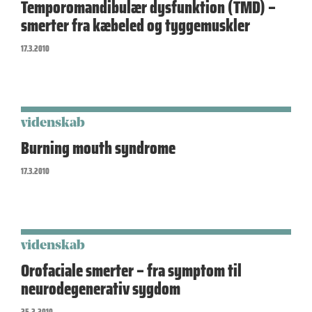
Temporomandibulær dysfunktion (TMD) –
smerter fra kæbeled og tyggemuskler
17.3.2010
videnskab
Burning mouth syndrome
17.3.2010
videnskab
Orofaciale smerter – fra symptom til
neurodegenerativ sygdom
25.2.2010