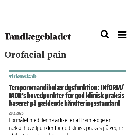
G
S
å
k
til
i
h
p
o
t
v
o
e
n
d
a
Orofacial pain
i
v
n
i
d
g
h
a
o
ti
videnskab
l
o
Temporomandibulær dysfunktion: INfORM/
d
n
IADR’s hovedpunkter for god klinisk praksis
baseret på gældende håndteringsstandard
20.2.2025
Formålet med denne artikel er at fremlægge en
række hovedpunkter for god klinisk praksis på vegne