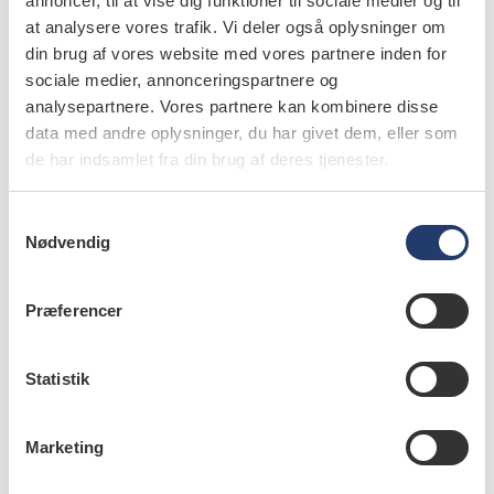
annoncer, til at vise dig funktioner til sociale medier og til
at analysere vores trafik. Vi deler også oplysninger om
din brug af vores website med vores partnere inden for
videnskab
sociale medier, annonceringspartnere og
analysepartnere. Vores partnere kan kombinere disse
Diagnostik og behandling af
data med andre oplysninger, du har givet dem, eller som
trigeminusneuralgi
de har indsamlet fra din brug af deres tjenester.
22.6.2017
Denne oversigtsartikel beskriver ud­redning og
S
behandling af TN og rådgiver om tilgangen til
Nødvendig
a
ansigtssmertepatienten i tandlæ­gepraksis.
m
t
Præferencer
y
k
k
Statistik
videnskab
e
Smertestillende og antiinflammatoriske
v
lægemidler i tandlægepraksis - rettigheder
Marketing
a
og pligter
l