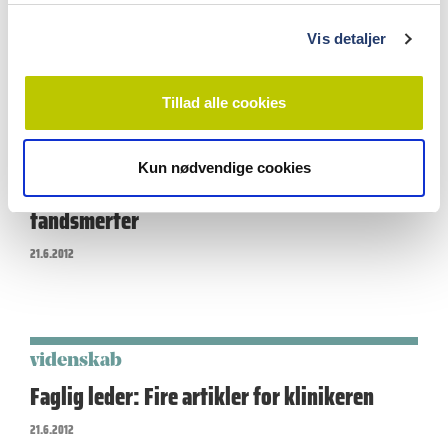
g
25.9.2013
Vis detaljer
Tillad alle cookies
videnskab
Klyngehovedpine (Hortons hovedpine) –
Kun nødvendige cookies
karakteristik og fællestræk med
tandsmerter
21.6.2012
videnskab
Faglig leder: Fire artikler for klinikeren
21.6.2012