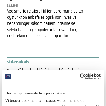
22.2.2021
Ved smerte relateret til temporo-mandibulær
dysfunktion anbefales også non-invasive
behandlinger, såsom patientuddannelse,
selvbehandling, kognitiv adfærdsændring,
udstrækning og okklusale apparaturer.
videnskab
Fremtiden for klinisk oral fysiologi
3.11.2017
Dette indlæg beskriver nogle af de landvindinger, der i
særdeleshed er sket indenfor forståelsen af de oro-
Denne hjemmeside bruger cookies
faciale smerter.
Vi bruger cookies til at tilpasse vores indhold og