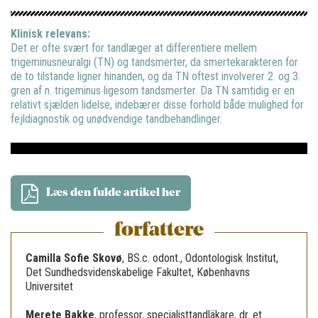
Klinisk relevans:
Det er ofte svært for tandlæger at differentiere mellem
trigeminusneuralgi (TN) og tandsmerter, da smertekarakteren for
de to tilstande ligner hinanden, og da TN oftest involverer 2. og 3.
gren af n. trigeminus ligesom tandsmerter. Da TN samtidig er en
relativt sjælden lidelse, indebærer disse forhold både mulighed for
fejldiagnostik og unødvendige tandbehandlinger.
Læs den fulde artikel her
forfattere
Camilla Sofie Skovø
,
BS.c. odont., Odontologisk Institut,
Det Sundhedsvidenskabelige Fakultet, Københavns
Universitet
Merete Bakke
,
professor, specialisttandläkare, dr. et