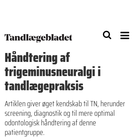
G
S
å
k
til
i
h
p
o
t
v
o
e
n
d
a
Håndtering af
i
v
n
i
trigeminusneuralgi i
d
g
h
a
o
ti
tandlægepraksis
l
o
d
n
Artiklen giver øget kendskab til TN, herunder
screening, diagnostik og til mere optimal
odontologisk håndtering af denne
patientgruppe.