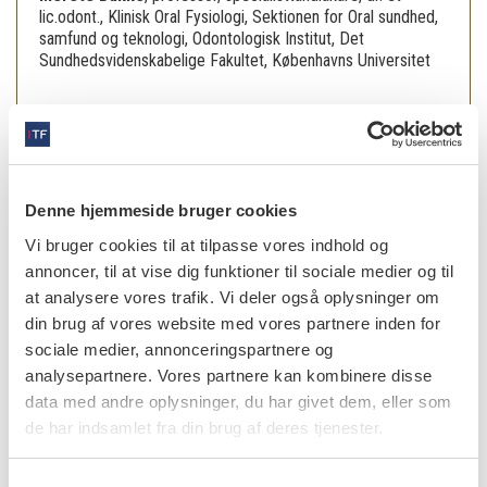
lic.odont., Klinisk Oral Fysiologi, Sektionen for Oral sundhed,
samfund og teknologi, Odontologisk Institut, Det
Sundhedsvidenskabelige Fakultet, Københavns Universitet
læs også
Denne hjemmeside bruger cookies
|
VIDENSKAB
13.2.2025
Nikotinposer og det orale helbred
Vi bruger cookies til at tilpasse vores indhold og
annoncer, til at vise dig funktioner til sociale medier og til
|
VIDENSKAB
17.2.2025
at analysere vores trafik. Vi deler også oplysninger om
Dansk lægemiddelovervågning: spontant indberettede
din brug af vores website med vores partnere inden for
formodede orale lægemiddelbivirkninger 2009-2019
sociale medier, annonceringspartnere og
analysepartnere. Vores partnere kan kombinere disse
|
VIDENSKAB
20.2.2025
data med andre oplysninger, du har givet dem, eller som
Temporomandibulær dysfunktion: INfORM/ IADR’s hovedpunkter
de har indsamlet fra din brug af deres tjenester.
for god klinisk praksis baseret på gældende håndteringsstandard
|
VIDENSKAB
20.2.2025
S