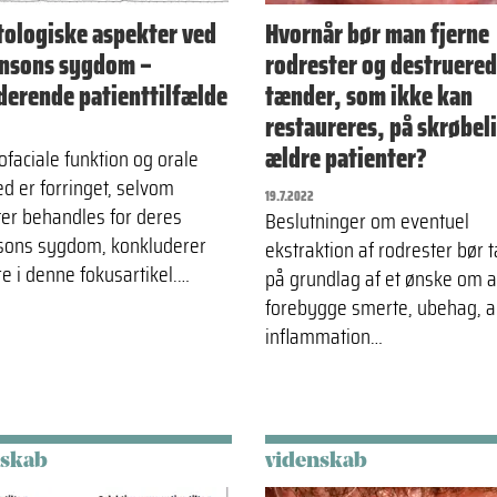
ologiske aspekter ved
Hvornår bør man fjerne
nsons sygdom –
rodrester og destruere
derende patienttilfælde
tænder, som ikke kan
restaureres, på skrøbel
ældre patienter?
ofaciale funktion og orale
d er forringet, selvom
19.7.2022
ter behandles for deres
Beslutninger om eventuel
sons sygdom, konkluderer
ekstraktion af rodrester bør 
re i denne fokusartikel.…
på grundlag af et ønske om a
forebygge smerte, ubehag, al
inflammation…
nskab
videnskab