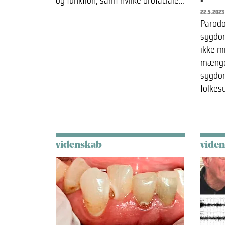
og funktion, samt hvilke orofaciale…
22.5.2023
Parodo
sygdo
ikke m
mængd
sygdom
folkes
videnskab
vide