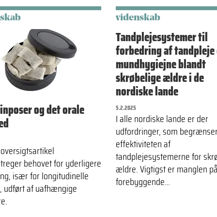
nskab
videnskab
Tandplejesystemer til
forbedring af tandpleje
mundhygiejne blandt
skrøbelige ældre i de
nordiske lande
inposer og det orale
5.2.2025
I alle nordiske lande er der
ed
udfordringer, som begrænse
effektiviteten af
oversigtsartikel
tandplejesystemerne for skr
treger behovet for yderligere
ældre. Vigtigst er manglen p
ng, især for longitudinelle
forebyggende…
r, udført af uafhængige
re.