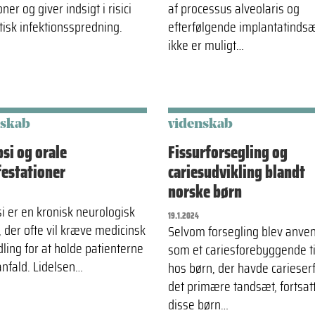
oner og giver indsigt i risici
af processus alveolaris og
tisk infektionsspredning.
efterfølgende implantatindsæ
ikke er muligt…
nskab
videnskab
psi og orale
Fissurforsegling og
estationer
cariesudvikling blandt
norske børn
si er en kronisk neurologisk
19.1.2024
, der ofte vil kræve medicinsk
Selvom forsegling blev anve
ling for at holde patienterne
som et cariesforebyggende ti
 anfald. Lidelsen…
hos børn, der havde carieserf
det primære tandsæt, fortsat
disse børn…