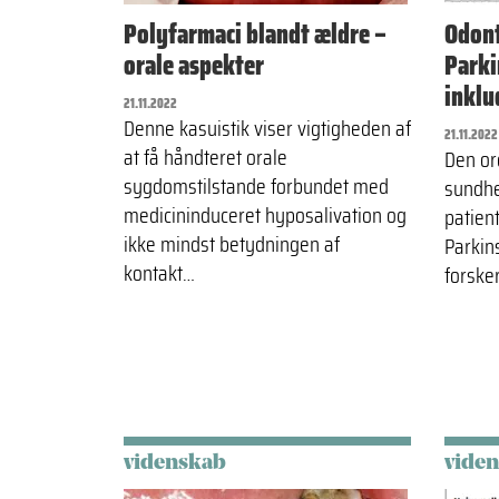
Polyfarmaci blandt ældre –
Odont
orale aspekter
Parki
inklu
21.11.2022
Denne kasuistik viser vigtigheden af
21.11.2022
at få håndteret orale
Den or
sygdomstilstande forbundet med
sundhe
medicininduceret hyposalivation og
patien
ikke mindst betydningen af
Parkin
kontakt…
forske
videnskab
vide