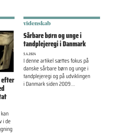
videnskab
Sårbare børn og unge i
tandplejeregi i Danmark
5.4.2024
I denne artikel sættes fokus på
danske sårbare børn og unge i
tandplejeregi og på udviklingen
 efter
i Danmark siden 2009.…
ed
tat
r kan
 i de
ygning