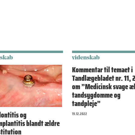
nskab
videnskab
Kommentar til temaet i
Tandlægebladet nr. 11, 
om ”Medicinsk svage æl
tandsygdomme og
tandpleje”
ontitis og
19.12.2022
mplantitis blandt ældre
stitution