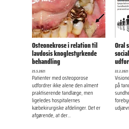
Osteonekrose i relation til
Oral 
lavdosis knoglestyrkende
socia
behandling
udfor
25.5.2021
22.2.2021
Patienter med osteoporose
Vision
udfordrer ikke alene den alment
på tan
praktiserende tandlæge, men
sundh
ligeledes hospitalernes
forebyg
kæbekirurgiske afdelinger. Det er
udjævn
afgørende, at der…