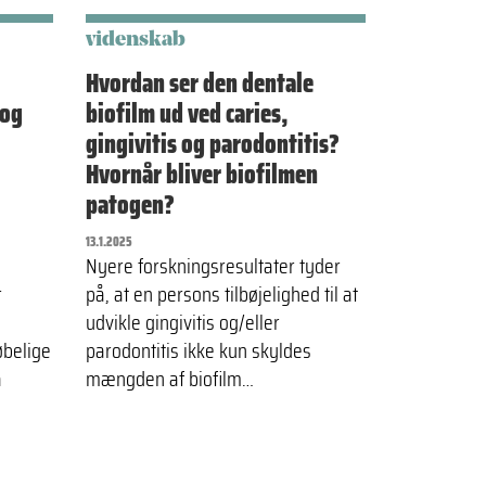
videnskab
Hvordan ser den dentale
 og
biofilm ud ved caries,
gingivitis og parodontitis?
Hvornår bliver biofilmen
patogen?
13.1.2025
Nyere forskningsresultater tyder
r
på, at en persons tilbøjelighed til at
udvikle gingivitis og/eller
øbelige
parodontitis ikke kun skyldes
å
mængden af biofilm…