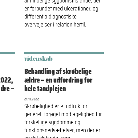
almindelige sygdomstilstande, der
er forbundet med ulcerationer, og
differentialdiagnostiske
overvejelser i relation hertil.
videnskab
Behandling af skrøbelige
2022,
ældre – en udfordring for
dre –
hele tandplejen
21.11.2022
Skrøbelighed er et udtryk for
generelt forøget modtagelighed for
forskellige sygdomme og
funktionsnedsættelser, men der er