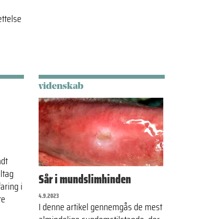
ttelse
videnskab
ndt
ltag
Sår i mundslimhinden
aring i
te
4.9.2023
I denne artikel gennemgås de mest