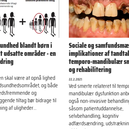
sundhed blandt børn i
Sociale og samfundsmæ
lt udsatte områder - en
implikationer af tandta
dring
temporo-mandibulær s
og rehabilitering
en skal være at opnå lighed
22.2.2021
dsundhedsområdet, og både
Ved smerte relateret til temp
edsfremmende og
mandibulær dysfunktion anb
gende tiltag bør bidrage til
også non-invasive behandlin
ing af uligheder…
såsom patientuddannelse,
selvbehandling, kognitiv
adfærdsændring, udstræknin