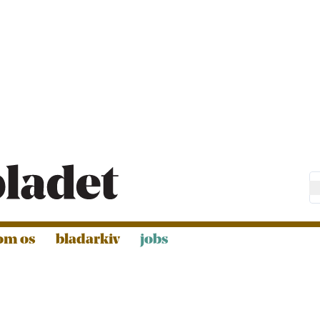
om os
bladarkiv
jobs