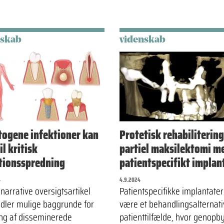
nskab
videnskab
ogene infektioner kan
Protetisk rehabilitering
il kritisk
partiel maksilektomi m
tionsspredning
patientspecifikt implan
4
4.9.2024
narrative oversigtsartikel
Patientspecifikke implantate
ler mulige baggrunde for
være et behandlingsalternativ
ing af disseminerede
patienttilfælde, hvor genopb