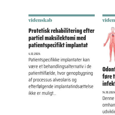
videnskab
vide
Protetisk rehabilitering efter
partiel maksilektomi med
patientspecifikt implantat
4.12.2024
Patientspecifikke implantater kan
være et behandlingsalternativ i de
Odont
patienttilfælde, hvor genopbygning
føre t
af processus alveolaris og
infek
efterfølgende implantatindsættelse
ikke er muligt…
14.10.202
Denne 
omhand
udvikl