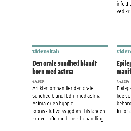
infekti
ved kri
videnskab
vide
Den orale sundhed blandt
Epile
børn med astma
manif
4.4.2024
4.4.2024
Artiklen omhandler den orale
Epilep
sundhed blandt børn med astma.
lidelse
Astma er en hyppig
behand
kronisk luftvejssygdom. Tilstanden
fri for
kræver ofte medicinsk behandling,…