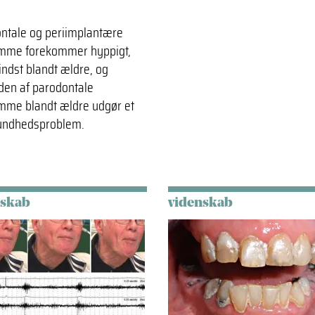
ntale og periimplantære
mme forekommer hyppigt,
indst blandt ældre, og
en af parodontale
me blandt ældre udgør et
undhedsproblem.
nskab
videnskab