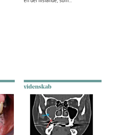
en del tilstande, som…
videnskab