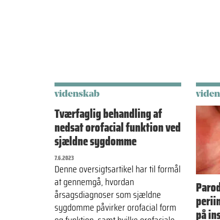
videnskab
vide
Tværfaglig behandling af
nedsat orofacial funktion ved
sjældne sygdomme
7.6.2023
Denne oversigtsartikel har til formål
at gennemgå, hvordan
Parod
årsagsdiagnoser som sjældne
perii
sygdomme påvirker orofacial form
på in