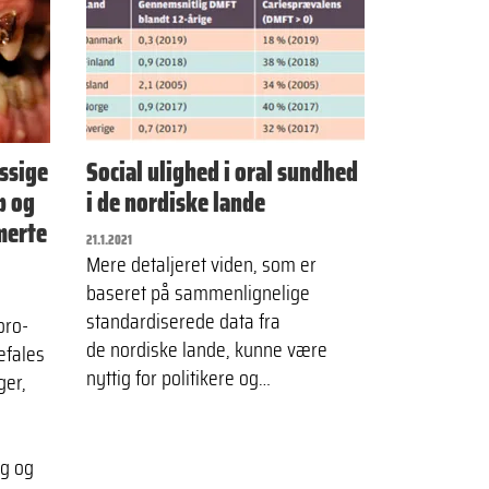
ssige
Social ulighed i oral sundhed
b og
i de nordiske lande
merte
21.1.2021
Mere detaljeret viden, som er
baseret på sammenlignelige
standardiserede data fra
oro-
de nordiske lande, kunne være
efales
nyttig for politikere og…
ger,
g og