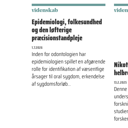
videnskab
vide
Epidemiologi, folkesundhed
og den løfterige
præcisionstandpleje
1.7.2026
Inden for odontologien har
epidemiologien spillet en afgørende
Nikot
rolle for identifikation af væsentlige
helbr
årsager til oral sygdom, erkendelse
af sygdomsforløb…
13.2.2025
Denne 
unders
forskni
studie
forske