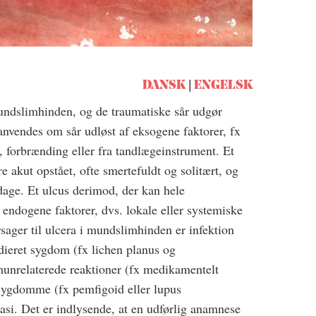
DANSK
ENGELSK
ndslimhinden, og de traumatiske sår udgør
nvendes om sår udløst af eksogene faktorer, fx
, forbrænding eller fra tandlægeinstrument. Et
e akut opstået, ofte smertefuldt og solitært, og
 dage. Et ulcus derimod, der kan hele
endogene faktorer, dvs. lokale eller systemiske
sager til ulcera i mundslimhinden er infektion
dieret sygdom (fx lichen planus og
unrelaterede reaktioner (fx medikamentelt
sygdomme (fx pemfigoid eller lupus
asi. Det er indlysende, at en udførlig anamnese