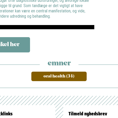
gør ofte diagnostiske udfordringer, og alvorlige lokale
igge til grund. Som tandlæge er det vigtigt at have
erationer kan være en central manifestation, og vide,
 videre udredning og behandling.
ikel her
emner
oral health (34)
cklinks
Tilmeld nyhedsbrev