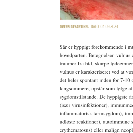
OVERSIGTSARTIKEL
DATO: 04.09.2023
Sår er hyppigt forekommende i mu
hovedparten. Betegnelsen vulnus a
traumer fra bid, skarpe fødeemner
vulnus er karakteriseret ved at vær
det heler spontant inden for 7-10
langsommere, opstår som følge af 
sygdomstilstande. De hyppigste år
(især virusinfektioner), immunme
inflammatorisk tarmsygdom), imm
udløste reaktioner), autoimmune 
erythematosus) eller malign neopl