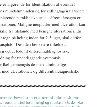
 er afgørende for identifikation af eventuel
sår i mundslimhinden og for stillingtagen til videre
plerende parakliniske tests, såfremt årsagen er
estationer. Maligne neoplasier med ulceration kan
ille fra tilstande med benigne ulcerationer. En
r tegn på heling inden for 2-3 uger, skal derfor
ssuspicio. Desuden bør svære tilfælde af
en debut lede til differentialdiagnostiske
redning for underliggende systemisk
rtikel gennemgås de mest almindelige
 med ulcerationer, og differentialdiagnostiske
mmende. Hovedparten er traumatisk udløste sår, hvor
, hvorefter såret heler hurtigt og spontant. Sår, der ikke