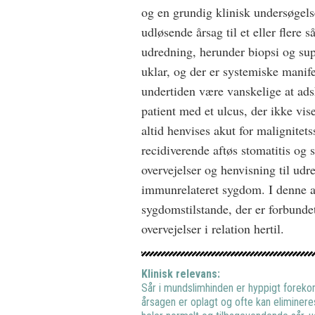
og en grundig klinisk undersøgelse
udløsende årsag til et eller flere 
udredning, herunder biopsi og sup
uklar, og der er systemiske manif
undertiden være vanskelige at adsk
patient med et ulcus, der ikke vise
altid henvises akut for malignitet
recidiverende aftøs stomatitis og s
overvejelser og henvisning til ud
immunrelateret sygdom. I denne a
sygdomstilstande, der er forbundet
overvejelser i relation hertil.
Klinisk relevans:
Sår i mundslimhinden er hyppigt foreko
årsagen er oplagt og ofte kan elimineres