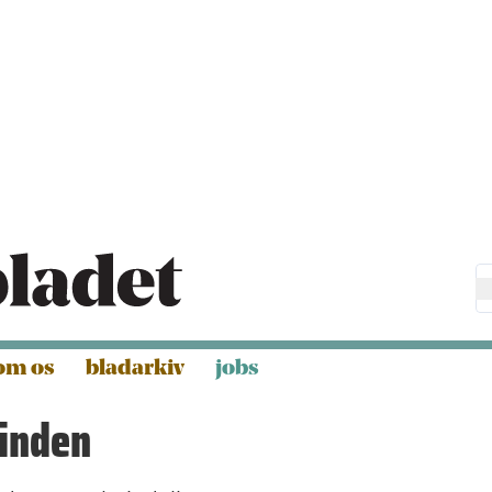
om os
bladarkiv
jobs
hinden