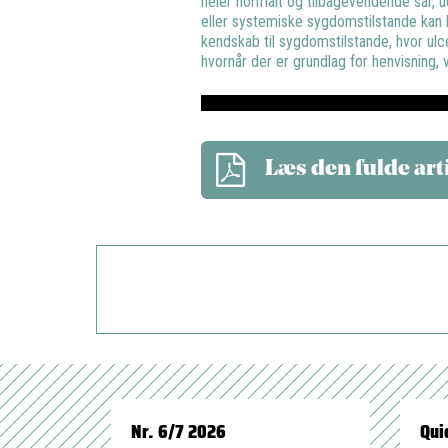
heler normalt og tilbagevendende sår, ud
eller systemiske sygdomstilstande kan l
kendskab til sygdomstilstande, hvor ulc
hvornår der er grundlag for henvisning,
Læs den fulde art
Nr. 6/7 2026
Qui