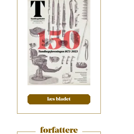
læs bladet
forfattere