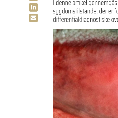
I denne artikel gennemgås
sygdomstilstande, der er f
differentialdiagnostiske over