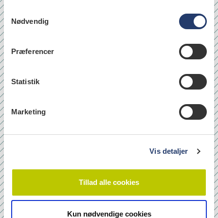
S
Nødvendig
a
læs
m
t
Præferencer
y
k
Quicklinks
k
Statistik
Om os
e
v
Bladarkiv
Marketing
a
Leverandørhenvisninger
l
Cookie- og Privatlivspolitik
g
Vis detaljer
Tilmeld nyhedsbrev
Tillad alle cookies
Navn
Kun nødvendige cookies