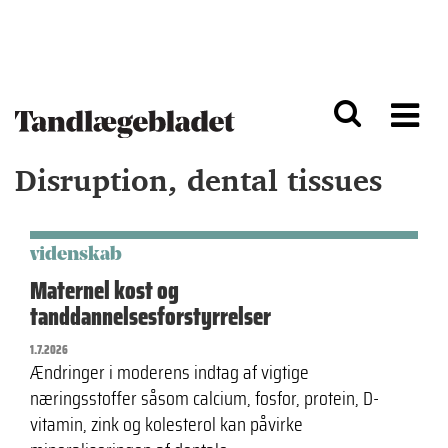
G
S
å
k
til
i
h
p
o
t
v
o
e
n
d
a
Disruption, dental tissues
i
v
n
i
d
g
h
a
o
ti
videnskab
l
o
Maternel kost og
d
n
tanddannelsesforstyrrelser
1.7.2026
Ændringer i moderens indtag af vigtige
næringsstoffer såsom calcium, fosfor, protein, D-
vitamin, zink og kolesterol kan påvirke