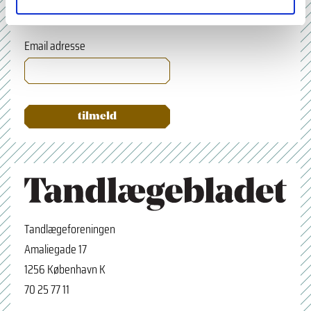
Email adresse
×
Tilmeld nyhedsbrev
Tandlægeforeningen
Amaliegade 17
Navn
1256 København K
70 25 77 11