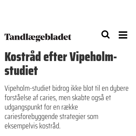
G
S
å
k
til
i
h
p
o
t
v
o
e
n
d
a
Kostråd efter Vipeholm-
i
v
n
i
studiet
d
g
h
a
o
ti
l
o
Vipeholm-studiet bidrog ikke blot til en dybere
d
n
forståelse af caries, men skabte også et
udgangspunkt for en række
cariesforebyggende strategier som
eksempelvis kostråd.