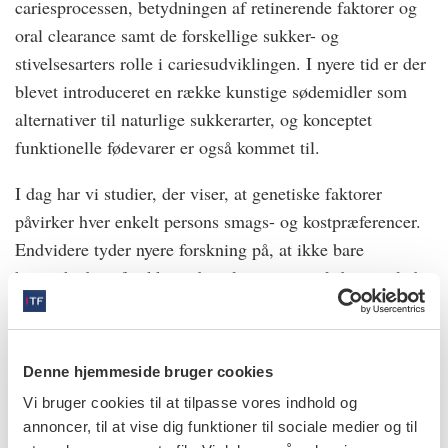
cariesprocessen, betydningen af retinerende faktorer og
oral clearance samt de forskellige sukker- og
stivelsesarters rolle i cariesudviklingen. I nyere tid er der
blevet introduceret en række kunstige sødemidler som
alternativer til naturlige sukkerarter, og konceptet
funktionelle fødevarer er også kommet til.
I dag har vi studier, der viser, at genetiske faktorer
påvirker hver enkelt persons smags- og kostpræferencer.
Endvidere tyder nyere forskning på, at ikke bare
hyppigheden af sukkerindtagelse, men også den samlede
mængde af indtaget sukker spiller en væsentlig rolle i
udviklingen af caries
Denne hjemmeside bruger cookies
Læs den fulde artikel her
Vi bruger cookies til at tilpasse vores indhold og
annoncer, til at vise dig funktioner til sociale medier og til
forfattere