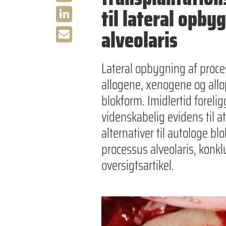
til lateral opby
alveolaris
Lateral opbygning af proce
allogene, xenogene og allop
blokform. Imidlertid forelig
videnskabelig evidens til a
alternativer til autologe bl
processus alveolaris, konk
oversigtsartikel.