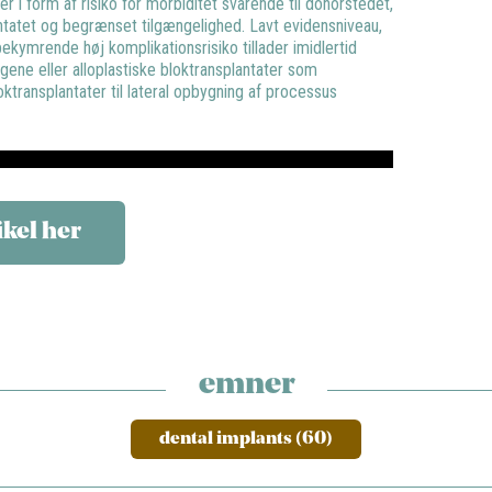
r i form af risiko for morbiditet svarende til donorstedet,
antatet og begrænset tilgængelighed. Lavt evidensniveau,
ekymrende høj komplikationsrisiko tillader imidlertid
ogene eller alloplastiske bloktransplantater som
loktransplantater til lateral opbygning af processus
ikel her
emner
dental implants (60)