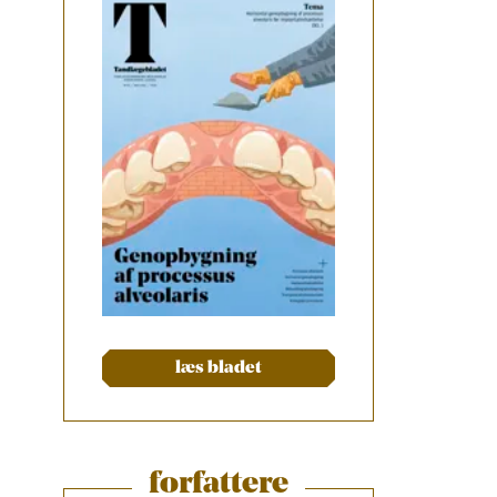
læs bladet
forfattere