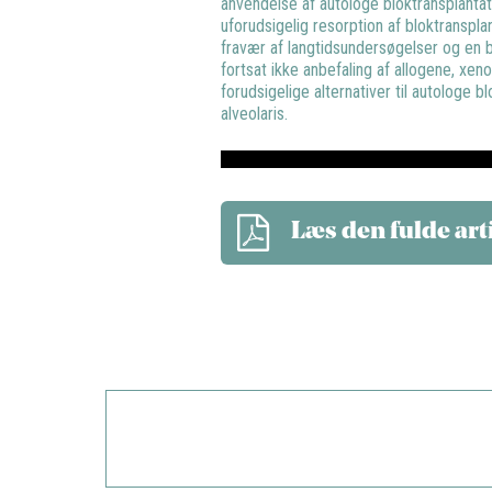
anvendelse af autologe bloktransplantate
uforudsigelig resorption af bloktranspl
fravær af langtidsundersøgelser og en b
fortsat ikke anbefaling af allogene, xen
forudsigelige alternativer til autologe b
alveolaris.
Læs den fulde art