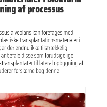
gning af processus
ssus alveolaris kan foretages med
lastiske transplantationsmaterialer i
ger der endnu ikke tilstrækkelig
t anbefale disse som forudsigelige
oktransplantater til lateral opbygning af
luderer forskerne bag denne