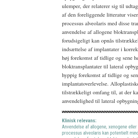
ulemper, der relaterer sig til ud
af den foreliggende litteratur vise
processus alveolaris med disse tr
anvendelse af allogene bloktranspla
forudsigeligt kan opnås tilstrækkel
indsættelse af implantater i korre
høj forekomst af tidlige og sene 
bloktransplantater til lateral opb
hyppig forekomst af tidlige og se
implantatoverlevelse. Alloplastisk
tilstrækkeligt omfang til, at der
anvendelighed til lateral opbygnin
Klinisk relevans:
Anvendelse af allogene, xenogene eller a
processus alveolaris kan potentielt mi