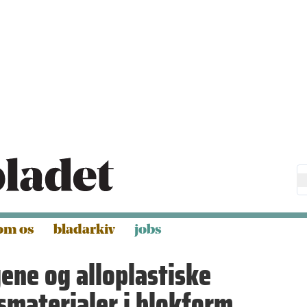
om os
bladarkiv
jobs
ene og alloplastiske
smaterialer i blokform