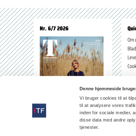
Nr. 6/7 2026
Qui
Om 
Blad
Leve
Cook
Denne hjemmeside bruger
Vi bruger cookies til at til
til at analysere vores tra
inden for sociale medier,
disse data med andre oplys
tjenester.