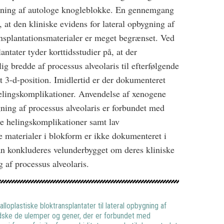
tagning af autologe knogleblokke. En gennemgang
r, at den kliniske evidens for lateral opbygning af
ansplantationsmaterialer er meget begrænset. Ved
ntater tyder korttidsstudier på, at der
ig bredde af processus alveolaris til efterfølgende
kt 3-d-position. Imidlertid er der dokumenteret
helingskomplikationer. Anvendelse af xenogene
ygning af processus alveolaris er forbundet med
ne helingskomplikationer samt lav
e materialer i blokform er ikke dokumenteret i
 kan konkluderes velunderbygget om deres kliniske
g af processus alveolaris.
lloplastiske bloktransplantater til lateral opbygning af
ndske de ulemper og gener, der er forbundet med