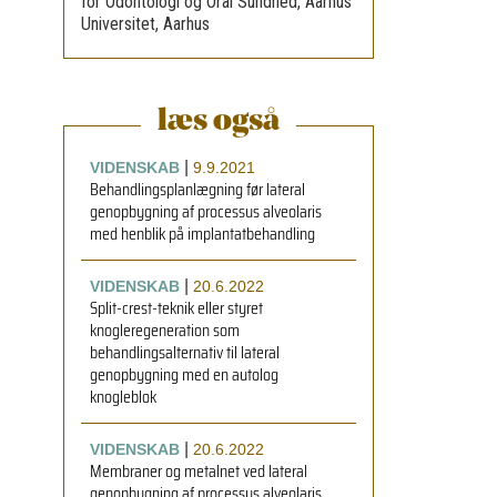
for Odontologi og Oral Sundhed, Aarhus
Universitet, Aarhus
læs også
|
VIDENSKAB
9.9.2021
Behandlingsplanlægning før lateral
genopbygning af processus alveolaris
med henblik på implantatbehandling
|
VIDENSKAB
20.6.2022
Split-crest-teknik eller styret
knogleregeneration som
behandlingsalternativ til lateral
genopbygning med en autolog
knogleblok
|
VIDENSKAB
20.6.2022
Membraner og metalnet ved lateral
genopbygning af processus alveolaris