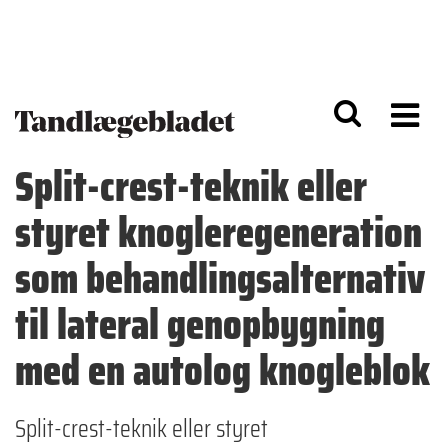
G
S
å
k
til
i
h
p
o
t
v
o
e
n
d
a
Split-crest-teknik eller
i
v
n
i
styret knogleregeneration
d
g
h
a
o
ti
som behandlingsalternativ
l
o
d
n
til lateral genopbygning
med en autolog knogleblok
Split-crest-teknik eller styret