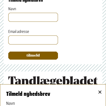
Navn
Email adresse
×
Tilmeld nyhedsbrev
Tandlægeforeningen
Amaliegade 17
Navn