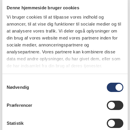
Denne hjemmeside bruger cookies
Vi bruger cookies til at tilpasse vores indhold og
annoncer, til at vise dig funktioner til sociale medier og til
at analysere vores trafik. Vi deler også oplysninger om
din brug af vores website med vores partnere inden for
sociale medier, annonceringspartnere og
læs bladet
analysepartnere. Vores partnere kan kombinere disse
data med andre oplysninger, du har givet dem, eller som
de har indsamlet fra din brug af deres tjenester.
S
forfattere
Nødvendig
a
m
Thomas Starch-Jensen
,
klinisk professor, overtandlæge,
t
specialtandlæge i tand-, mund- og kæbekirurgi, postgraduat
Præferencer
klinisk lektor, ph.d., Kæbekirurgisk Afdeling, Aalborg
y
Universitetshospital og Klinisk Institut, Det
k
Sundhedsvidenskabelige Fakultet, Aalborg Universitet
k
Statistik