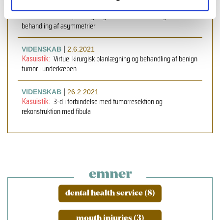
|
VIDENSKAB
13.4.2021
Virtuel planlægning ved ortodontisk kirurgisk
Kasuistik:
behandling af asymmetrier
|
VIDENSKAB
2.6.2021
Virtuel kirurgisk planlægning og behandling af benign
Kasuistik:
tumor i underkæben
|
VIDENSKAB
26.2.2021
3-d i forbindelse med tumorresektion og
Kasuistik:
rekonstruktion med fibula
emner
dental health service (8)
mouth injuries (3)