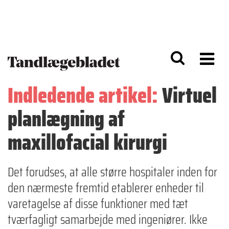
G
S
å
k
til
i
h
p
o
t
v
o
e
n
d
a
Indledende artikel:
Virtuel
i
v
n
i
planlægning af
d
g
h
a
o
ti
maxillofacial kirurgi
l
o
d
n
Det forudses, at alle større hospitaler inden for
den nærmeste fremtid etablerer enheder til
varetagelse af disse funktioner med tæt
tværfagligt samarbejde med ingeniører. Ikke