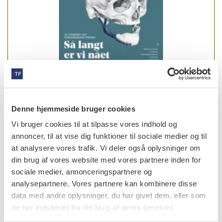
læs bladet
Denne hjemmeside bruger cookies
Vi bruger cookies til at tilpasse vores indhold og
annoncer, til at vise dig funktioner til sociale medier og til
at analysere vores trafik. Vi deler også oplysninger om
forfattere
din brug af vores website med vores partnere inden for
sociale medier, annonceringspartnere og
Jens Jørgen Thorn
,
Ledende overtandlæge, ph.d.,
analysepartnere. Vores partnere kan kombinere disse
specialtandlæge i tand-, mund- og kæbekirurgi, Tand-, Mund-
og Kæbekirurgisk afdeling, Sydvestjysk Sygehus Esbjerg –
data med andre oplysninger, du har givet dem, eller som
Syddansk Universitetshospital
de har indsamlet fra din brug af deres tjenester.