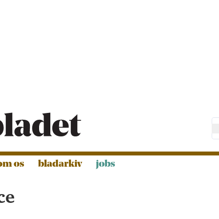
om os
bladarkiv
jobs
ce