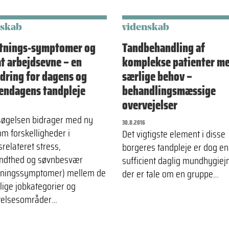
nskab
videnskab
stnings-symptomer og
Tandbehandling af
t arbejdsevne – en
komplekse patienter m
dring for dagens og
særlige behov –
endagens tandpleje
behandlingsmæssige
overvejelser
øgelsen bidrager med ny
30.8.2016
om forskelligheder i
Det vigtigste element i disse
relateret stress,
borgeres tandpleje er dog en
ndthed og søvnbesvær
sufficient daglig mundhygiej
tningssymptomer) mellem de
der er tale om en gruppe…
llige jobkategorier og
telsesområder…