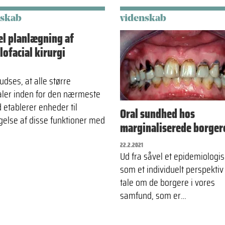
nskab
videnskab
el planlægning af
lofacial kirurgi
udses, at alle større
aler inden for den nærmeste
 etablerer enheder til
Oral sundhed hos
gelse af disse funktioner med
marginaliserede borger
22.2.2021
Ud fra såvel et epidemiologis
som et individuelt perspektiv
tale om de borgere i vores
samfund, som er…