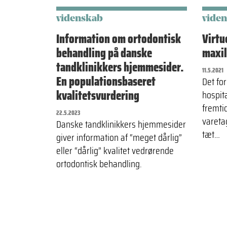
videnskab
vide
Information om ortodontisk
Virtu
behandling på danske
maxil
tandklinikkers hjemmesider.
11.5.2021
En populationsbaseret
Det for
kvalitetsvurdering
hospit
fremtid
22.5.2023
vareta
Danske tandklinikkers hjemmesider
tæt…
giver information af “meget dårlig”
eller “dårlig” kvalitet vedrørende
ortodontisk behandling.