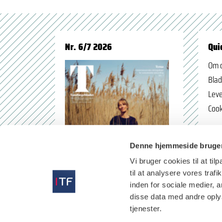
Nr. 6/7 2026
Qui
Om 
Blad
Leve
Cook
Denne hjemmeside bruger
Vi bruger cookies til at til
til at analysere vores tra
inden for sociale medier,
disse data med andre oplys
tjenester.