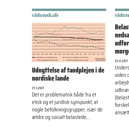
videnskab
vide
Bela
nedsa
udfor
morg
24.8.2017
Unders
Udnyttelse af tandplejen i de
viden 
nordiske lande
arbejds
21.1.2021
udbræ
Det er problematisk både fra et
(belas
etisk og et juridisk synspunkt, at
forske
nogle befolkningsgrupper, især de
ansæt
ældre og socialt belastede,…