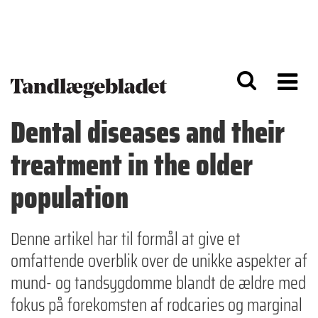
G
S
å
k
til
i
h
p
o
t
v
o
e
n
d
a
Dental diseases and their
i
v
n
i
treatment in the older
d
g
h
a
o
ti
population
l
o
d
n
Denne artikel har til formål at give et
omfattende overblik over de unikke aspekter af
mund- og tandsygdomme blandt de ældre med
fokus på forekomsten af rodcaries og marginal