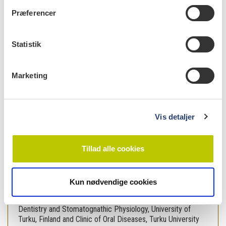
t
Præferencer
y
k
k
Statistik
e
v
Marketing
a
l
g
læs bladet
Vis detaljer
Tillad alle cookies
forfattere
Kun nødvendige cookies
Timo O. Närhi
,
professor, ph.d., Department of Prosthetic
Dentistry and Stomatognathic Physiology, University of
Turku, Finland and Clinic of Oral Diseases, Turku University