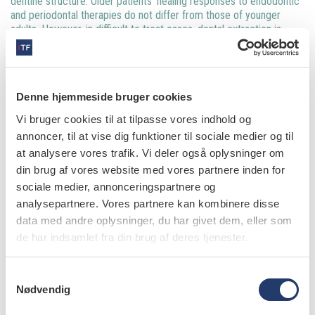
dentine structure. Older patients’ healing responses to endodontic
and periodontal therapies do not differ from those of younger
adults. However, in difficult to treat cases, dental extraction is
often the best way to eliminate periapical and periodontal
infections. The primary treatment goal should always be
elimination of oral pain and infections and the establishment good
oral health.
Denne hjemmeside bruger cookies
Vi bruger cookies til at tilpasse vores indhold og
annoncer, til at vise dig funktioner til sociale medier og til
at analysere vores trafik. Vi deler også oplysninger om
Læs den fulde artikel her
din brug af vores website med vores partnere inden for
sociale medier, annonceringspartnere og
info
analysepartnere. Vores partnere kan kombinere disse
data med andre oplysninger, du har givet dem, eller som
Nr. 1 | 2017
de har indsamlet fra din brug af deres tjenester.
S
Nødvendig
a
m