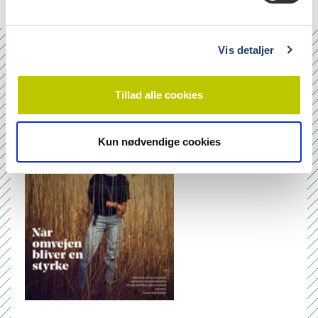
l
g
Vis detaljer
Nr. 6/7 2026
Tillad alle cookies
Kun nødvendige cookies