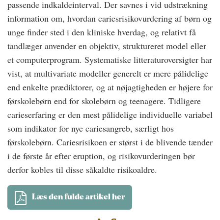
passende indkaldeinterval. Der savnes i vid udstrækning
information om, hvordan cariesrisikovurdering af børn og
unge finder sted i den kliniske hverdag, og relativt få
tandlæger anvender en objektiv, struktureret model eller
et computerprogram. Systematiske litteraturoversigter har
vist, at multivariate modeller generelt er mere pålidelige
end enkelte prædiktorer, og at nøjagtigheden er højere for
førskolebørn end for skolebørn og teenagere. Tidligere
carieserfaring er den mest pålidelige individuelle variabel
som indikator for nye cariesangreb, særligt hos
førskolebørn. Cariesrisikoen er størst i de blivende tænder
i de første år efter eruption, og risikovurderingen bør
derfor kobles til disse såkaldte risikoaldre.
Læs den fulde artikel her