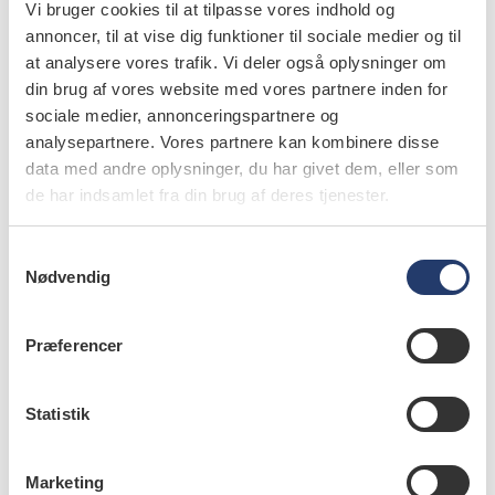
Vi bruger cookies til at tilpasse vores indhold og
annoncer, til at vise dig funktioner til sociale medier og til
at analysere vores trafik. Vi deler også oplysninger om
forfattere
din brug af vores website med vores partnere inden for
sociale medier, annonceringspartnere og
Svante Twetman
,
professor, specialtandlæge, odont.dr.,
analysepartnere. Vores partnere kan kombinere disse
Afdeling for Cariologi, Endodonti, Pædodonti og Klinisk
data med andre oplysninger, du har givet dem, eller som
Genetik, Odontologisk Institut, Det Sundhedsvidenskabelige
de har indsamlet fra din brug af deres tjenester.
Fakultet, Københavns Universitet
S
Nødvendig
a
m
t
Præferencer
emner
y
k
dental caries (75)
k
Statistik
e
paedodontics (17)
v
Marketing
a