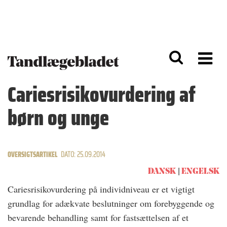
G
S
å
k
til
i
h
p
o
t
v
o
e
n
d
a
Cariesrisikovurdering af
i
v
n
i
børn og unge
d
g
h
a
o
ti
l
o
d
n
OVERSIGTSARTIKEL
DATO: 25.09.2014
DANSK
ENGELSK
Cariesrisikovurdering på individniveau er et vigtigt
grundlag for adækvate beslutninger om forebyggende og
bevarende behandling samt for fastsættelsen af et