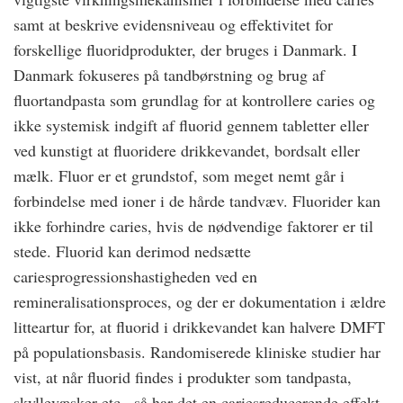
samt at beskrive evidensniveau og effektivitet for
forskellige fluoridprodukter, der bruges i Danmark. I
Danmark fokuseres på tandbørstning og brug af
fluortandpasta som grundlag for at kontrollere caries og
ikke systemisk indgift af fluorid gennem tabletter eller
ved kunstigt at fluoridere drikkevandet, bordsalt eller
mælk. Fluor er et grundstof, som meget nemt går i
forbindelse med ioner i de hårde tandvæv. Fluorider kan
ikke forhindre caries, hvis de nødvendige faktorer er til
stede. Fluorid kan derimod nedsætte
cariesprogressionshastigheden ved en
remineralisationsproces, og der er dokumentation i ældre
litteartur for, at fluorid i drikkevandet kan halvere DMFT
på populationsbasis. Randomiserede kliniske studier har
vist, at når fluorid findes i produkter som tandpasta,
skyllevæsker etc., så har det en cariesreducerende effekt