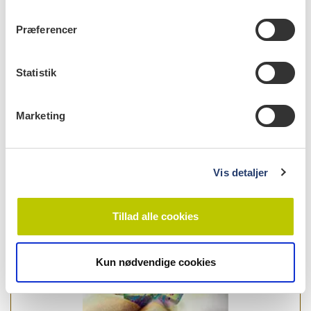
m
t
Nils-Erik Fiehn,
Præferencer
y
faglig-videnskabelig redaktør, Tandlægebladet
k
k
Statistik
0
e
v
Marketing
info
a
l
Nr. 3 | 2013
g
Vis detaljer
Tillad alle cookies
Kun nødvendige cookies