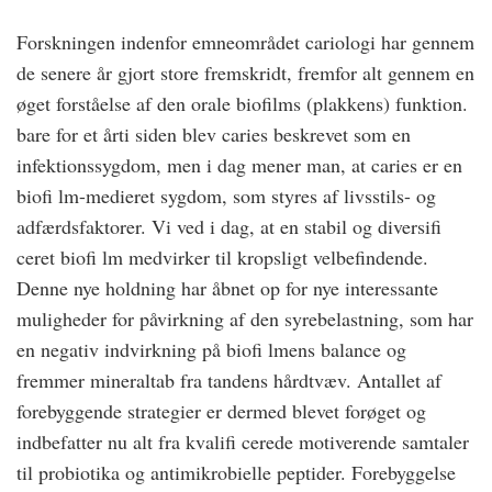
Forskningen indenfor emneområdet cariologi har gennem
de senere år gjort store fremskridt, fremfor alt gennem en
øget forståelse af den orale biofilms (plakkens) funktion.
bare for et årti siden blev caries beskrevet som en
infektionssygdom, men i dag mener man, at caries er en
biofi lm-medieret sygdom, som styres af livsstils- og
adfærdsfaktorer. Vi ved i dag, at en stabil og diversifi
ceret biofi lm medvirker til kropsligt velbefindende.
Denne nye holdning har åbnet op for nye interessante
muligheder for påvirkning af den syrebelastning, som har
en negativ indvirkning på biofi lmens balance og
fremmer mineraltab fra tandens hårdtvæv. Antallet af
forebyggende strategier er dermed blevet forøget og
indbefatter nu alt fra kvalifi cerede motiverende samtaler
til probiotika og antimikrobielle peptider. Forebyggelse