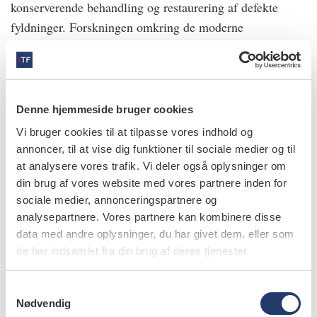
konserverende behandling og restaurering af defekte
fyldninger. Forskningen omkring de moderne
fyldningsmaterialer og teknikker viser, at kvaliteten og
holdbarheden nu kan måle sig med den traditionelle
amalgamterapi. Derimod savnes endnu sikker evidens og
langtidsopfølgning af, hvordan dyb dentincaries i
Denne hjemmeside bruger cookies
permanente tænder behandles bedst.
Vi bruger cookies til at tilpasse vores indhold og
annoncer, til at vise dig funktioner til sociale medier og til
Alt dette og meget mere kan du læse om i en serie
at analysere vores trafik. Vi deler også oplysninger om
artikler i Tandlægebladet i dette og næste nummer. Vi
din brug af vores website med vores partnere inden for
håber, at vore bidrag vil føre til spændende diskussioner
sociale medier, annonceringspartnere og
og mange spørgsmål ude på klinikkerne. Og du er altid
analysepartnere. Vores partnere kan kombinere disse
data med andre oplysninger, du har givet dem, eller som
velkommen til at henvende dig til forfatterne med
de har indsamlet fra din brug af deres tjenester.
synspunkter!
Svante Twetman, professor i cariologi,
S
Nødvendig
a
Københavns Universitet