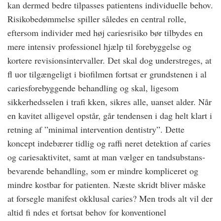
kan dermed bedre tilpasses patientens individuelle behov.
Risikobedømmelse spiller således en central rolle,
eftersom individer med høj cariesrisiko bør tilbydes en
mere intensiv professionel hjælp til forebyggelse og
kortere revisionsintervaller. Det skal dog understreges, at
fl uor tilgængeligt i biofilmen fortsat er grundstenen i al
cariesforebyggende behandling og skal, ligesom
sikkerhedsselen i trafi kken, sikres alle, uanset alder. Når
en kavitet alligevel opstår, går tendensen i dag helt klart i
retning af ”minimal intervention dentistry”. Dette
koncept indebærer tidlig og raffi neret detektion af caries
og cariesaktivitet, samt at man vælger en tandsubstans-
bevarende behandling, som er mindre kompliceret og
mindre kostbar for patienten. Næste skridt bliver måske
at forsegle manifest okklusal caries? Men trods alt vil der
altid fi ndes et fortsat behov for konventionel