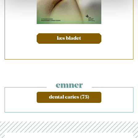
læs bladet
emner
dental caries (75)