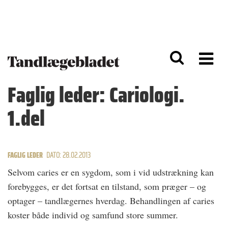
G
S
å
k
til
i
h
p
o
t
v
o
e
n
d
a
Faglig leder: Cariologi.
i
v
n
i
1.del
d
g
h
a
o
ti
l
o
d
n
FAGLIG LEDER
DATO: 28.02.2013
Selvom caries er en sygdom, som i vid udstrækning kan
forebygges, er det fortsat en tilstand, som præger – og
optager – tandlægernes hverdag. Behandlingen af caries
koster både individ og samfund store summer.