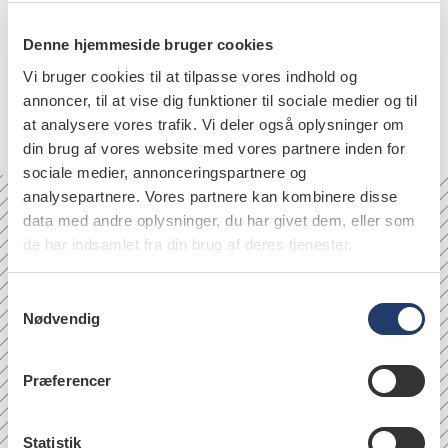
Denne hjemmeside bruger cookies
emner
Vi bruger cookies til at tilpasse vores indhold og
dental caries (75)
annoncer, til at vise dig funktioner til sociale medier og til
at analysere vores trafik. Vi deler også oplysninger om
din brug af vores website med vores partnere inden for
sociale medier, annonceringspartnere og
analysepartnere. Vores partnere kan kombinere disse
data med andre oplysninger, du har givet dem, eller som
Nr. 6/7 2026
de har indsamlet fra din brug af deres tjenester.
S
Nødvendig
a
m
t
Præferencer
y
k
k
Statistik