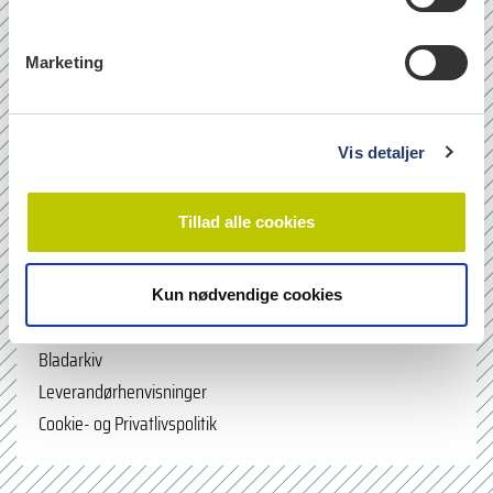
e
v
Marketing
a
l
g
Vis detaljer
læs
Tillad alle cookies
Quicklinks
Kun nødvendige cookies
Om os
Bladarkiv
Leverandørhenvisninger
Cookie- og Privatlivspolitik