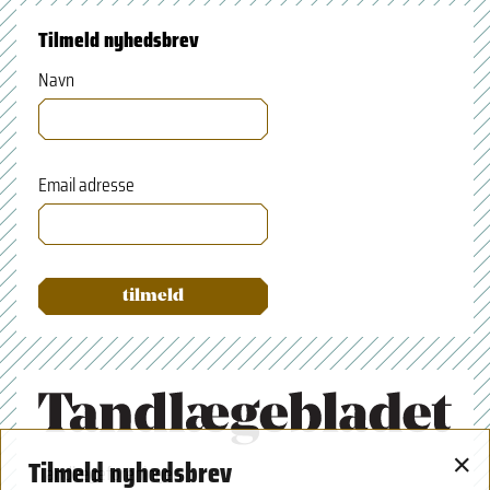
Tilmeld nyhedsbrev
Navn
Email adresse
×
Tilmeld nyhedsbrev
Tandlægeforeningen