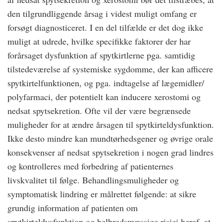
den tilgrundliggende årsag i videst muligt omfang er
forsøgt diagnosticeret. I en del tilfælde er det dog ikke
muligt at udrede, hvilke specifikke faktorer der har
forårsaget dysfunktion af spytkirtlerne pga. samtidig
tilstedeværelse af systemiske sygdomme, der kan afficere
spytkirtelfunktionen, og pga. indtagelse af lægemidler/
polyfarmaci, der potentielt kan inducere xerostomi og
nedsat spytsekretion. Ofte vil der være begrænsede
muligheder for at ændre årsagen til spytkirteldysfunktion.
Ikke desto mindre kan mundtørhedsgener og øvrige orale
konsekvenser af nedsat spytsekretion i nogen grad lindres
og kontrolleres med forbedring af patienternes
livskvalitet til følge. Behandlingsmuligheder og
symptomatisk lindring er målrettet følgende: at sikre
grundig information af patienten om
spytkirteldysfunktion og helbredsmæssige risici heraf, at