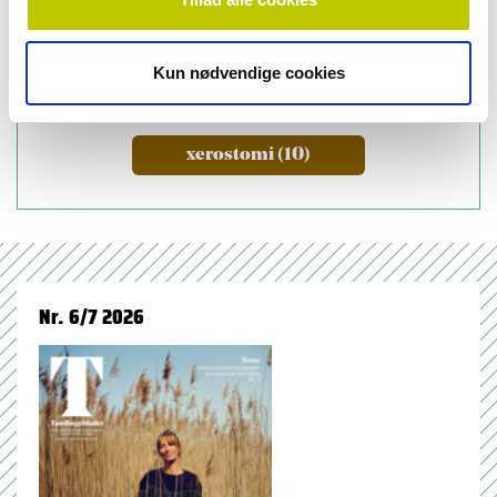
oral medicine (50)
Kun nødvendige cookies
saliva and saliva glands (23)
xerostomi (10)
Nr. 6/7 2026