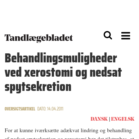
G
S
å
k
til
i
h
p
o
t
v
o
e
n
d
a
Behandlingsmuligheder
i
v
n
i
ved xerostomi og nedsat
d
g
h
a
o
ti
spytsekretion
l
o
d
n
OVERSIGTSARTIKEL
DATO: 14.04.2011
DANSK
ENGELSK
For at kunne iværksætte adækvat lindring og behandling
af nedsat spytsekretion og xerostomi bør det tilstræbes, at