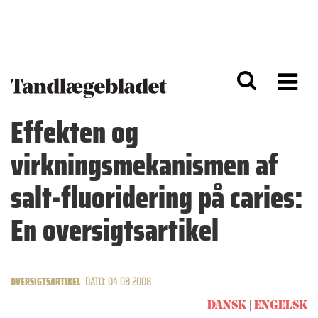
G
S
å
k
til
i
h
p
o
t
v
o
e
n
d
a
Effekten og
i
v
n
i
virkningsmekanismen af
d
g
h
a
o
ti
salt-fluoridering på caries:
l
o
d
n
En oversigtsartikel
OVERSIGTSARTIKEL
DATO: 04.08.2008
DANSK
ENGELSK