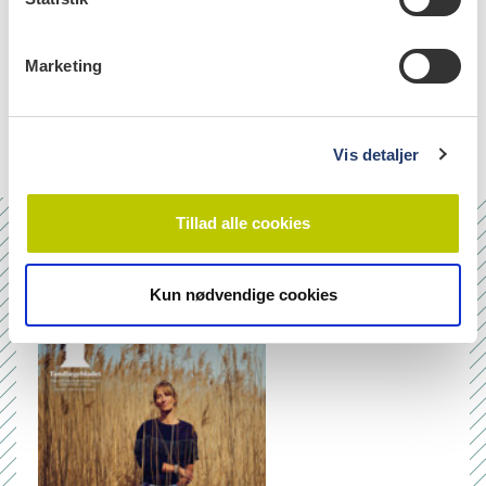
emner
e
v
dental caries (75)
Marketing
a
l
fluoride (12)
g
Vis detaljer
Tillad alle cookies
Nr. 6/7 2026
Kun nødvendige cookies