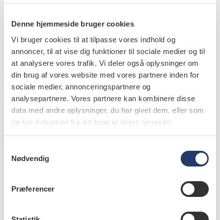
Azam Bakhshandeh
,
adjunkt, ph.d., fagområderne Cariologi
og Endodonti, Odontologsk Institut, Det
Denne hjemmeside bruger cookies
Sundhedsvidenskabelige Fakultet, Københavns Universitet
Vi bruger cookies til at tilpasse vores indhold og
annoncer, til at vise dig funktioner til sociale medier og til
Bilal Derawi
,
tandlæge, Fagområdet for Cariologi og
Endodonti, Odontologisk Institut, Det
at analysere vores trafik. Vi deler også oplysninger om
Sundhedsvidenskabelige Fakultet, Københavns Universitet
din brug af vores website med vores partnere inden for
sociale medier, annonceringspartnere og
Svante Twetman
,
professor, specialtandlæge, odont.dr.,
analysepartnere. Vores partnere kan kombinere disse
Afdeling for Cariologi, Endodonti, Pædodonti og Klinisk
data med andre oplysninger, du har givet dem, eller som
Genetik, Odontologisk Institut, Det Sundhedsvidenskabelige
Fakultet, Københavns Universitet
de har indsamlet fra din brug af deres tjenester.
Kim Ekstrand
,
lektor, ph.d., Fagområdet for Cariologi og
S
Endodonti, Odontologisk Institut, Det
Nødvendig
Sundhedsvidenskabelige Fakultet, Københavns Universitet
a
m
t
Præferencer
y
k
k
Statistik