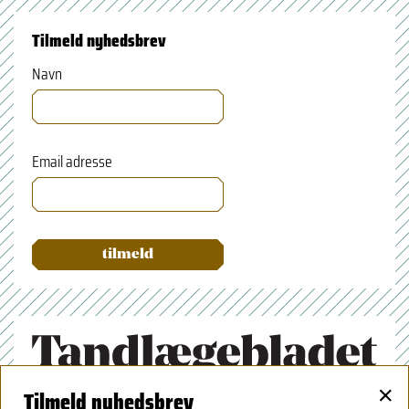
Tilmeld nyhedsbrev
Navn
Email adresse
×
Tilmeld nyhedsbrev
Tandlægeforeningen