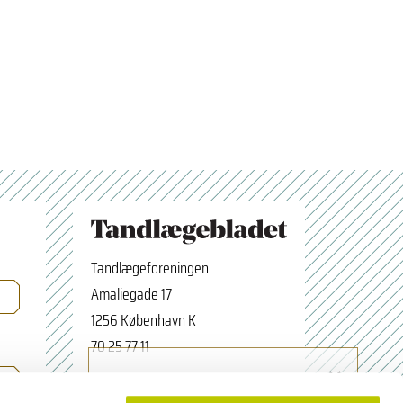
Tandlægeforeningen
Amaliegade 17
1256 København K
70 25 77 11
×
Tilmeld nyhedsbrev
tbredaktion@tdl.dk