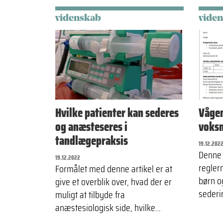
videnskab
vide
Hvilke patienter kan sederes
Vågen
og anæsteseres i
voks
tandlægepraksis
19.12.202
Denne 
19.12.2022
regler
Formålet med denne artikel er at
børn o
give et overblik over, hvad der er
sederi
muligt at tilbyde fra
anæstesiologisk side, hvilke…