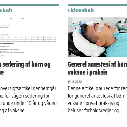
nskab
videnskab
 sedering af børn og
Generel anæstesi af bør
ne
voksne i praksis
2
19.12.2022
oversigtsartikel gennemgår
Denne artikel gør rede for re
ne for vågen sedering for
for generel anæstesi af børn
g unge under 18 år og vågen
voksne i privat praksis og
ng af voksne.
belyser forholdsregler og…