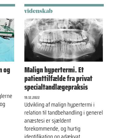
videnskab
n og
Malign hypertermi. Et
patienttilfælde fra privat
specialtandlægepraksis
glerne
19.12.2022
 og
Udvikling af malign hypertermi i
relation til tandbehandling i generel
anæstesi er sjældent
forekommende, og hurtig
identifikation og adækvat