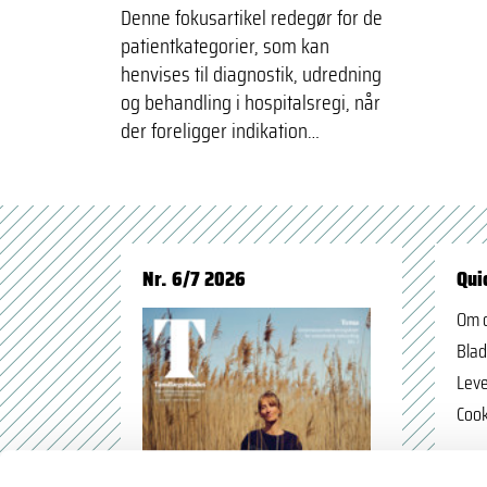
Denne fokusartikel redegør for de
patientkategorier, som kan
henvises til diagnostik, udredning
og behandling i hospitalsregi, når
der foreligger indikation…
Nr. 6/7 2026
Qui
Om 
Blad
Leve
Cook