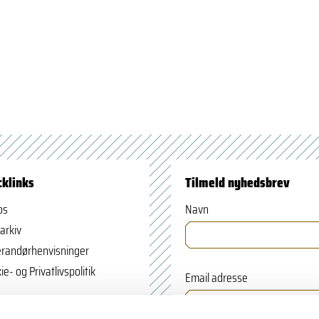
cklinks
Tilmeld nyhedsbrev
os
Navn
arkiv
randørhenvisninger
ie- og Privatlivspolitik
Email adresse