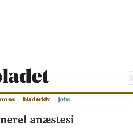
om os
bladarkiv
jobs
enerel anæstesi