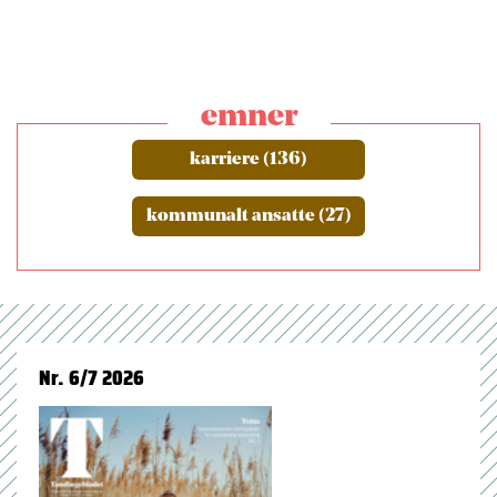
emner
karriere (136)
kommunalt ansatte (27)
Nr. 6/7 2026