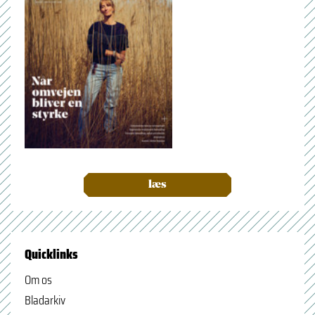
læs
Quicklinks
Om os
Bladarkiv