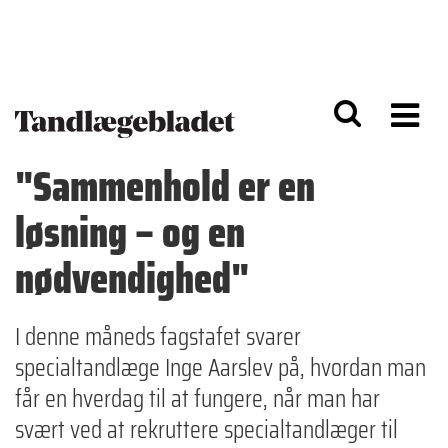
G
S
å
k
til
i
h
p
o
t
v
o
e
n
d
a
"Sammenhold er en
i
v
n
i
løsning – og en
d
g
h
a
o
ti
nødvendighed"
l
o
d
n
I denne måneds fagstafet svarer
specialtandlæge Inge Aarslev på, hvordan man
får en hverdag til at fungere, når man har
svært ved at rekruttere specialtandlæger til