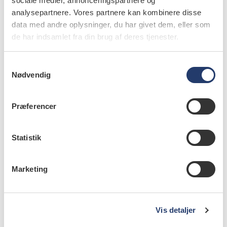
sociale medier, annonceringspartnere og
analysepartnere. Vores partnere kan kombinere disse
data med andre oplysninger, du har givet dem, eller som
de har indsamlet fra din brug af deres tjenester.
læs bladet
S
Nødvendig
a
m
t
Præferencer
y
læs også
k
k
Statistik
|
NYHEDER
17.2.2025
Mus og mænd?
e
v
Marketing
a
|
NYHEDER
17.3.2025
Klistret kemi
l
g
|
NYHEDER
12.5.2025
Vis detaljer
Tænders tusinde nuancer