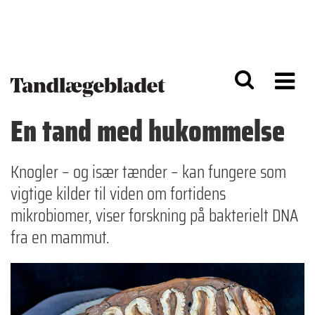
G
S
å
k
til
i
h
p
o
t
v
o
e
n
d
a
En tand med hukommelse
i
v
n
i
d
g
h
a
Knogler – og især tænder – kan fungere som
o
ti
vigtige kilder til viden om fortidens
l
o
d
n
mikrobiomer, viser forskning på bakterielt DNA
fra en mammut.