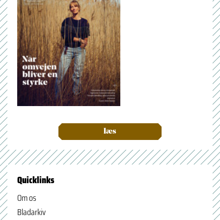
læs
Quicklinks
Om os
Bladarkiv