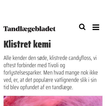
G
S
å
k
til
i
h
p
o
t
v
o
e
n
d
a
Klistret kemi
i
v
n
i
d
g
h
a
Alle kender den søde, klistrede candyfloss, vi
o
ti
oftest forbinder med Tivoli og
l
o
d
n
forlystelsesparker. Men hvad mange nok ikke
ved, er, at det populære vatlignende slik i sin
tid blev opfundet af en tandlæge.