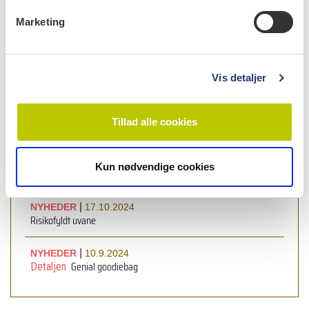
v
Marketing
a
læs også
l
g
|
NYHEDER
21.1.2025
Vis detaljer
Tandlægens masker
|
NYHEDER
17.2.2025
Tillad alle cookies
Mus og mænd?
|
NYHEDER
17.12.2024
Kun nødvendige cookies
Sunde sutter
|
NYHEDER
17.10.2024
Risikofyldt uvane
|
NYHEDER
10.9.2024
Genial goodiebag
Detaljen