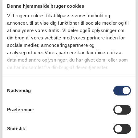
Denne hjemmeside bruger cookies
Nr. 3 | 2025
Vi bruger cookies til at tilpasse vores indhold og
annoncer, til at vise dig funktioner til sociale medier og til
at analysere vores trafik. Vi deler også oplysninger om
din brug af vores website med vores partnere inden for
sociale medier, annonceringspartnere og
analysepartnere. Vores partnere kan kombinere disse
data med andre oplysninger, du har givet dem, eller som
de har indsamlet fra din brug af deres tjenester.
S
Nødvendig
a
m
t
Præferencer
y
læs bladet
k
k
Statistik
e