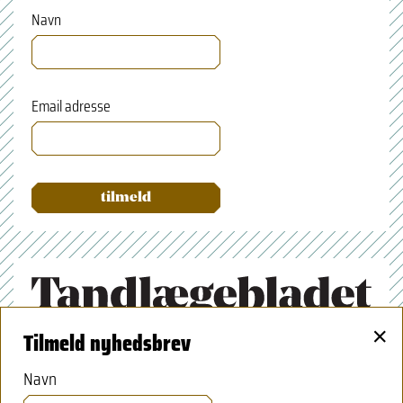
Navn
Email adresse
×
Tilmeld nyhedsbrev
Tandlægeforeningen
Amaliegade 17
Navn
1256 København K