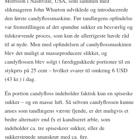
Morrison i Nashville, USA, som sammen med
slikmageren John Wharton udviklede og introducerede
den første candyflossmaskine. Før tandlægens opfindelse
var fremstillingen af det spundne sukker en besværlig og
tidskrævende proces, som kun de allerrigeste havde råd
til at nyde. Men med opfindelsen af candyflossmaskinen
blev det muligt at masseproducere slikket, og
candyflossen blev solgt i færdigpakkede portioner til en
stykpris på 25 cent – hvilket svarer til omkring 6 USD
(43 kr.) i dag.
Én portion candyfloss indeholder faktisk kun en spiseske
sukker – og en masse luft. Så selvom candyflossen kunne
anses som tandlæ
gens v
ærste fjende, er det muligvis et
bedre alternativ end fx et kandiseret æble, som
indeholder ca. tre spiseskeer sukker, eller de
sukkerstrøede spanskrør med ca. fire.