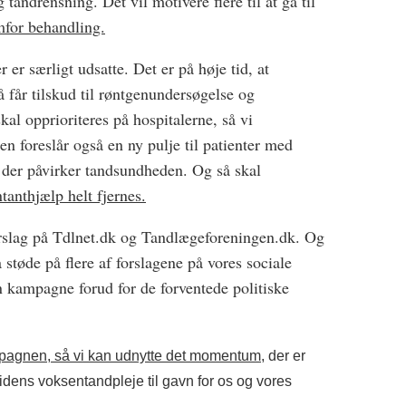
tandrensning. Det vil motivere flere til at gå til
mfor behandling.
r er særligt udsatte. Det er på høje tid, at
 får tilskud til røntgenundersøgelse og
al opprioriteres på hospitalerne, så vi
n foreslår også en ny pulje til patienter med
 der påvirker tandsundheden. Og så skal
tanthjælp helt fjernes.
rslag på Tdlnet.dk og Tandlægeforeningen.dk. Og
støde på flere af forslagene på vores sociale
 kampagne forud for de forventede politiske
mpagnen, så vi kan udnytte det momentum,
der er
mtidens voksentandpleje til gavn for os og vores