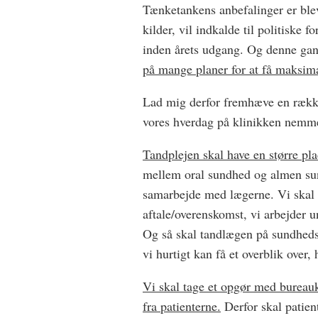
Tænketankens anbefalinger er bleve
kilder, vil indkalde til politiske
inden årets udgang. Og denne ga
på mange planer for at få maksima
Lad mig derfor fremhæve en rækk
vores hverdag på klinikken nemme
Tandplejen skal have en større pl
mellem oral sundhed og almen sund
samarbejde med lægerne. Vi skal 
aftale/overenskomst, vi arbejder u
Og så skal tandlægen på sundhedsk
vi hurtigt kan få et overblik over, 
Vi skal tage et opgør med bureaukr
fra patienterne.
Derfor skal patien