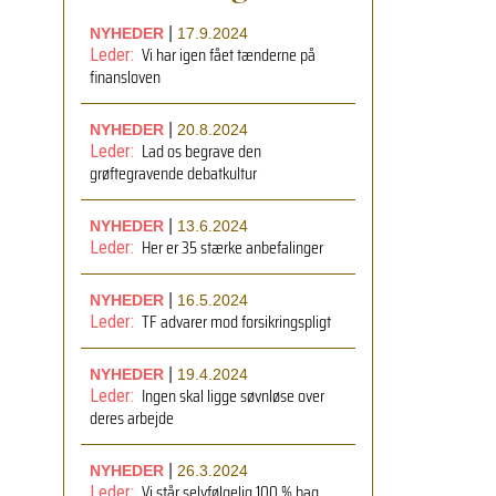
|
NYHEDER
17.9.2024
Vi har igen fået tænderne på
Leder:
finansloven
|
NYHEDER
20.8.2024
Lad os begrave den
Leder:
grøftegravende debatkultur
|
NYHEDER
13.6.2024
Her er 35 stærke anbefalinger
Leder:
|
NYHEDER
16.5.2024
TF advarer mod forsikringspligt
Leder:
|
NYHEDER
19.4.2024
Ingen skal ligge søvnløse over
Leder:
deres arbejde
|
NYHEDER
26.3.2024
Vi står selvfølgelig 100 % bag
Leder: