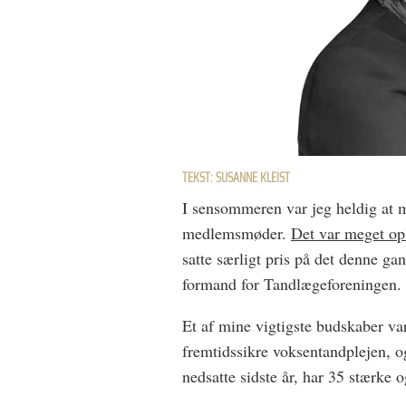
TEKST: SUSANNE KLEIST
I sensommeren var jeg heldig at m
medlemsmøder.
Det var meget op
satte særligt pris på det denne g
formand for Tandlægeforeningen.
Et af mine vigtigste budskaber va
fremtidssikre voksentandplejen,
nedsatte sidste år, har 35 stærke 