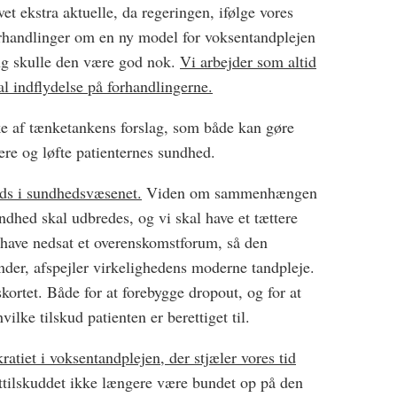
t ekstra aktuelle, da regeringen, ifølge vores
 forhandlinger om en ny model for voksentandplejen
ng skulle den være god nok.
Vi arbejder som altid
l indflydelse på forhandlingerne.
e af tænketankens forslag, som både kan gøre
re og løfte patienternes sundhed.
ads i sundhedsvæsenet.
Viden om sammenhængen
hed skal udbredes, og vi skal have et tættere
have nedsat et overenskomstforum, så den
nder, afspejler virkelighedens moderne tandpleje.
ortet. Både for at forebygge dropout, og for at
hvilke tilskud patienten er berettiget til.
atiet i voksentandplejen, der stjæler vores tid
ttilskuddet ikke længere være bundet op på den