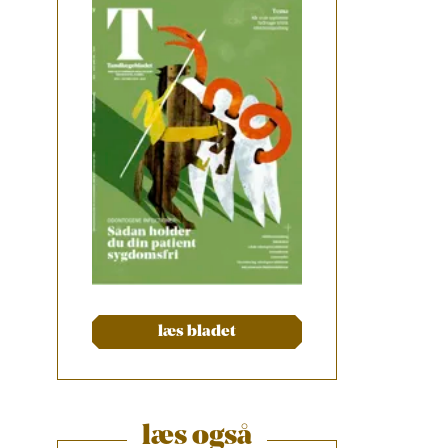
læs bladet
læs også