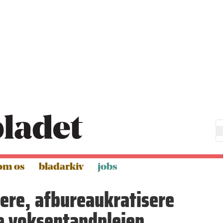
om os
bladarkiv
jobs
ere, afbureaukratisere
e voksentandplejen