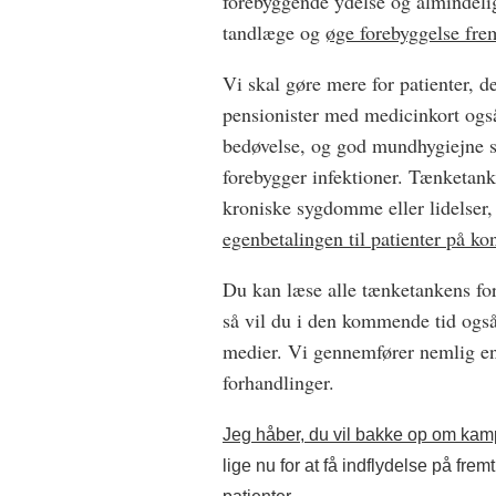
forebyggende ydelse og almindelig 
tandlæge og
øge forebyggelse fre
Vi skal gøre mere for patienter, de
pensionister med medicinkort også
bedøvelse, og god mundhygiejne sk
forebygger infektioner. Tænketanke
kroniske sygdomme eller lidelser,
egenbetalingen til patienter på kon
Du kan læse alle tænketankens fo
så vil du i den kommende tid også 
medier. Vi gennemfører nemlig en
forhandlinger.
Jeg håber, du vil bakke op om ka
lige nu for at få indflydelse på fre