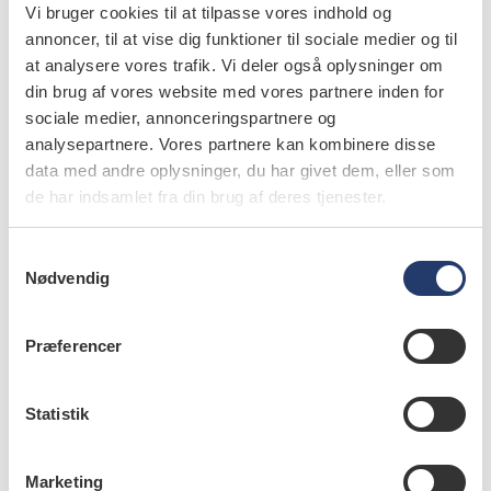
vitamintilskud afhænger bl.a. af medicinske
Vi bruger cookies til at tilpasse vores indhold og
tilstande, livstilsfaktorer, etnicitet mm.
annoncer, til at vise dig funktioner til sociale medier og til
at analysere vores trafik. Vi deler også oplysninger om
Et overdrevent indtag af D-vitamin kan medføre
din brug af vores website med vores partnere inden for
sociale medier, annonceringspartnere og
alvorlige forgiftningstilstande og
analysepartnere. Vores partnere kan kombinere disse
udviklingsforstyrrelser hos småbørn. Det anbefales
data med andre oplysninger, du har givet dem, eller som
derfor, at man følger Sundhedsstyrelsens officielle
de har indsamlet fra din brug af deres tjenester.
anbefalinger om D-vitamintilskud. Disse er afstemt
efter den danske befolknings behov.
S
Nødvendig
a
m
t
Præferencer
y
info
k
Nr. 02 | 2026
k
Statistik
e
v
Marketing