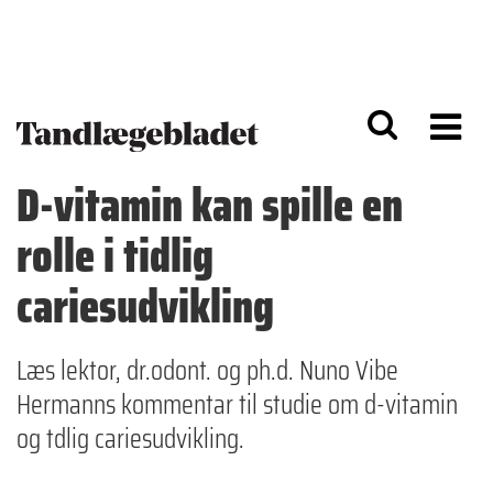
G
S
å
k
til
i
h
p
o
t
v
o
e
n
d
a
D-vitamin kan spille en
i
v
n
i
rolle i tidlig
d
g
h
a
o
ti
cariesudvikling
l
o
d
n
Læs lektor, dr.odont. og ph.d. Nuno Vibe
Hermanns kommentar til studie om d-vitamin
og tdlig cariesudvikling.