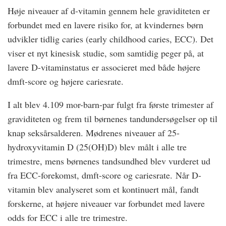
Høje niveauer af d-vitamin gennem hele graviditeten er
forbundet med en lavere risiko for, at kvindernes børn
udvikler tidlig caries (early childhood caries, ECC). Det
viser et nyt kinesisk studie, som samtidig peger på, at
lavere D-vitaminstatus er associeret med både højere
dmft-score og højere cariesrate.
I alt blev 4.109 mor-barn-par fulgt fra første trimester af
graviditeten og frem til børnenes tandundersøgelser op til
knap seksårsalderen. Mødrenes niveauer af 25-
hydroxyvitamin D (25(OH)D) blev målt i alle tre
trimestre, mens børnenes tandsundhed blev vurderet ud
fra ECC-forekomst, dmft-score og cariesrate. Når D-
vitamin blev analyseret som et kontinuert mål, fandt
forskerne, at højere niveauer var forbundet med lavere
odds for ECC i alle tre trimestre.