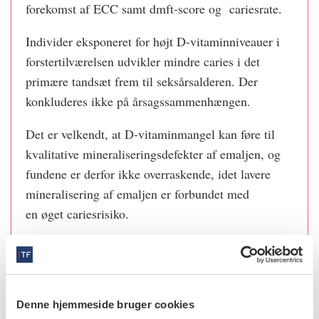
forekomst af ECC samt dmft-score og cariesrate.
Individer eksponeret for højt D-vitaminniveauer i
forstertilværelsen udvikler mindre caries i det
primære tandsæt frem til seksårsalderen. Der
konkluderes ikke på årsagssammenhængen.
Det er velkendt, at D-vitaminmangel kan føre til
kvalitative mineraliseringsdefekter af emaljen, og
fundene er derfor ikke overraskende, idet lavere
mineralisering af emaljen er forbundet med
en øget cariesrisiko.
I Danmark anbefaler Sundhedsstyrelsen
rutinemæssigt et dagligt tilskud på 10 mikrogram
(400 IE) D-vitamin gennem hele graviditeten samt i
barnets første to leveår. Senere behov for D-
Denne hjemmeside bruger cookies