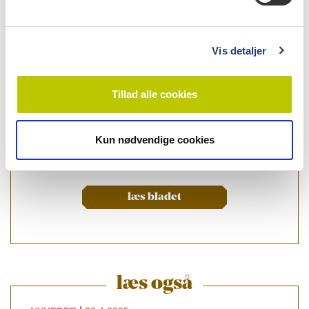
a
l
g
Vis detaljer
Tillad alle cookies
Kun nødvendige cookies
læs bladet
læs også