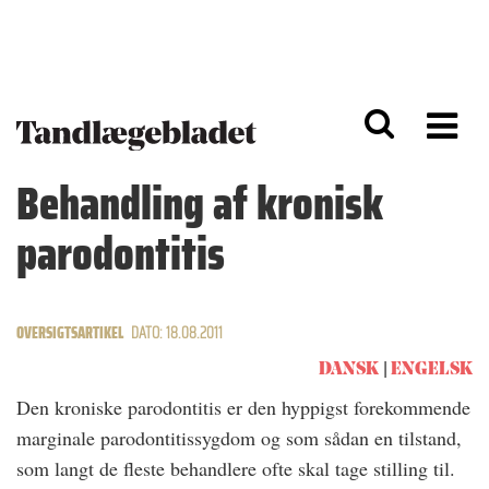
G
S
å
k
til
i
h
p
o
t
v
o
e
n
d
a
Behandling af kronisk
i
v
n
i
parodontitis
d
g
h
a
o
ti
l
o
d
n
OVERSIGTSARTIKEL
DATO: 18.08.2011
DANSK
ENGELSK
Den kroniske parodontitis er den hyppigst forekommende
marginale parodontitissygdom og som sådan en tilstand,
som langt de fleste behandlere ofte skal tage stilling til.