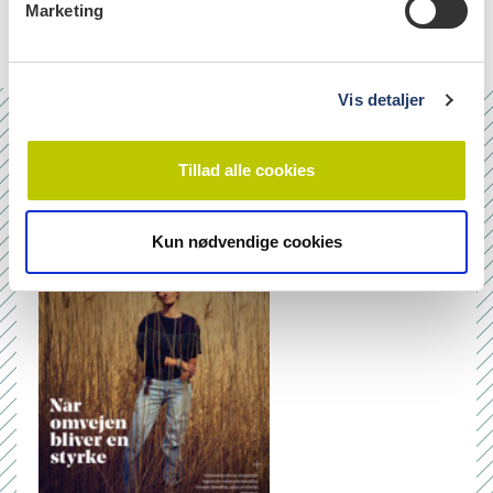
periodontal diseases (38)
Marketing
a
l
g
Vis detaljer
Nr. 6/7 2026
Tillad alle cookies
Kun nødvendige cookies