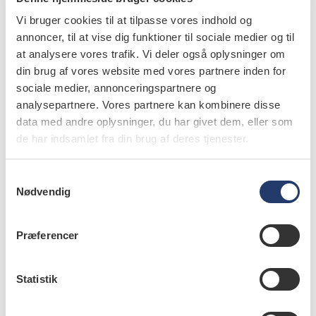
Vi bruger cookies til at tilpasse vores indhold og
annoncer, til at vise dig funktioner til sociale medier og til
læs bladet
at analysere vores trafik. Vi deler også oplysninger om
din brug af vores website med vores partnere inden for
sociale medier, annonceringspartnere og
analysepartnere. Vores partnere kan kombinere disse
data med andre oplysninger, du har givet dem, eller som
forfattere
de har indsamlet fra din brug af deres tjenester.
Morten Kaarup-Christensen
,
afdelingstandlæge, Sektion
S
for Parodontologi, Institut for Odontologi, Health, Aarhus
Nødvendig
Universitet
a
m
t
Præferencer
y
k
k
Statistik
emner
e
v