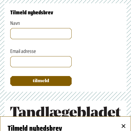
Tilmeld nyhedsbrev
Navn
Email adresse
×
Tilmeld nyhedsbrev
Tandlægeforeningen