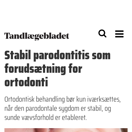
G
S
å
k
til
i
h
p
o
t
v
o
e
n
d
a
Stabil parodontitis som
i
v
n
i
forudsætning for
d
g
h
a
o
ti
ortodonti
l
o
d
n
Ortodontisk behandling bør kun iværksættes,
når den parodontale sygdom er stabil, og
sunde vævsforhold er etableret.