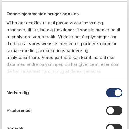
Fleming PS, Andrews J. Periodontitis: Orthodontic
implications and management. Br Dent J
Denne hjemmeside bruger cookies
2024;237:334-40.
Vi bruger cookies til at tilpasse vores indhold og
annoncer, til at vise dig funktioner til sociale medier og til
at analysere vores trafik. Vi deler også oplysninger om
din brug af vores website med vores partnere inden for
info
sociale medier, annonceringspartnere og
analysepartnere. Vores partnere kan kombinere disse
Nr. 12 | 2025
data med andre oplysninger, du har givet dem, eller som
de har indsamlet fra din brug af deres tjenester.
S
Nødvendig
a
m
t
Præferencer
y
k
k
Statistik