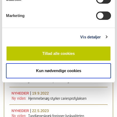
e
v
Marketing
a
l
g
læs bladet
Vis detaljer
Tillad alle cookies
læs også
Kun nødvendige cookies
|
NYHEDER
17.2.2025
Husholdningskemikalier kan påvirke kognitiv funktion
|
NYHEDER
19.9.2022
Hjemmebesøg styrker cariesprofylaksen
Ny viden:
|
NYHEDER
22.5.2023
Tandlægeskræk forringer livskvaliteten
Ny viden: