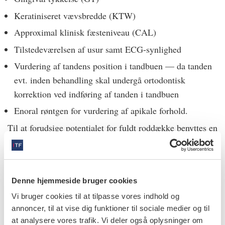
Keratiniseret vævsbredde (KTW)
Approximal klinisk fæsteniveau (CAL)
Tilstedeværelsen af usur samt ECG-synlighed
Vurdering af tandens position i tandbuen — da tanden
evt. inden behandling skal undergå ortodontisk
korrektion ved indføring af tanden i tandbuen
Enoral røntgen for vurdering af apikale forhold.
Til at forudsige potentialet for fuldt roddække benyttes en
behandlingsorienteret klassifikation præsenteret af Cairo
et al. (2011):
Retraktionstype 1 (RT1) (tidl. Miller I/II)
Denne hjemmeside bruger cookies
Ingen approximal fæstetab; ECG er klinisk ikke synlig
Vi bruger cookies til at tilpasse vores indhold og
mesialt og distalt for tanden
annoncer, til at vise dig funktioner til sociale medier og til
at analysere vores trafik. Vi deler også oplysninger om