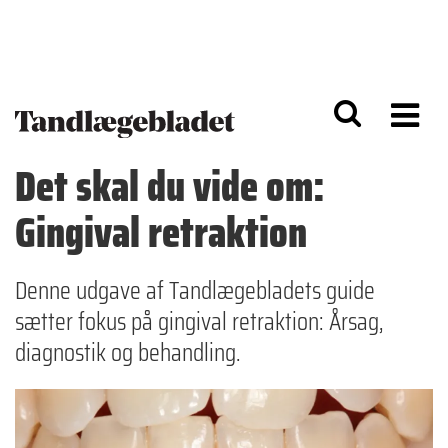
G
S
å
k
til
i
h
p
o
t
v
o
e
n
d
a
Det skal du vide om:
i
v
n
i
Gingival retraktion
d
g
h
a
o
ti
l
o
Denne udgave af Tandlægebladets guide
d
n
sætter fokus på gingival retraktion: Årsag,
diagnostik og behandling.