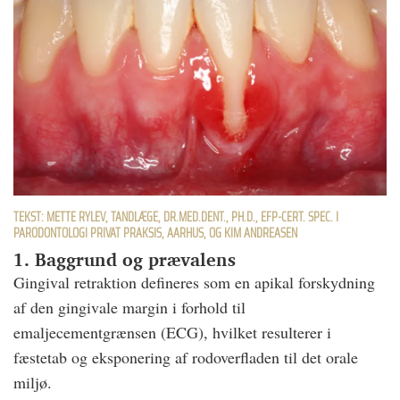
TEKST: METTE RYLEV, TANDLÆGE, DR.MED.DENT., PH.D., EFP-CERT. SPEC. I
PARODONTOLOGI PRIVAT PRAKSIS, AARHUS, OG KIM ANDREASEN
1. Baggrund og prævalens
Gingival retraktion defineres som en apikal forskydning
af den gingivale margin i forhold til
emaljecementgrænsen (ECG), hvilket resulterer i
fæstetab og eksponering af rodoverfladen til det orale
miljø.