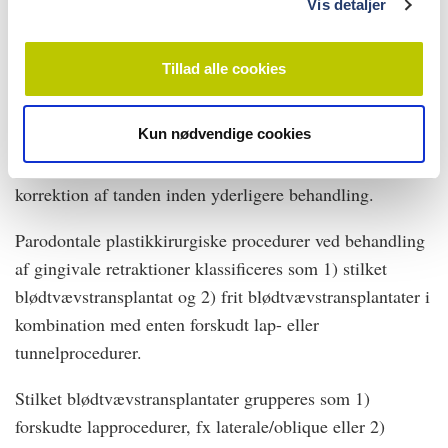
Vis detaljer
være under kontrol.
Dette indebærer instruktion i korrekt og skånsom
Tillad alle cookies
tandbørsteteknik samt fjernelse af evt. traumatiserende
faktorer, herunder cervikale restaureringer og piercinger.
Kun nødvendige cookies
Ydermere, hvis tanden er placeret uden for tandbuen,
som fx ved en aktiv retainer, bør der udføres ortodontisk
korrektion af tanden inden yderligere behandling.
Parodontale plastikkirurgiske procedurer ved behandling
af gingivale retraktioner klassificeres som 1) stilket
blødtvævstransplantat og 2) frit blødtvævstransplantater i
kombination med enten forskudt lap- eller
tunnelprocedurer.
Stilket blødtvævstransplantater grupperes som 1)
forskudte lapprocedurer, fx laterale/oblique eller 2)