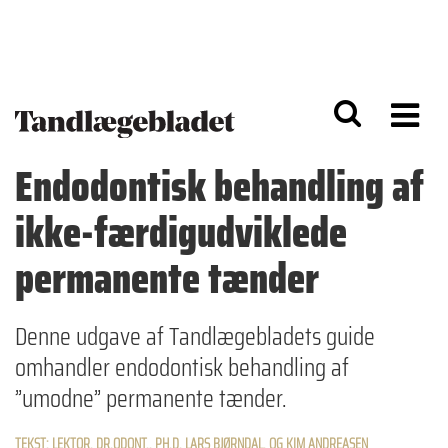
G
S
å
k
til
i
h
p
o
t
v
o
e
n
d
a
Endodontisk behandling af
i
v
n
i
ikke-færdigudviklede
d
g
h
a
o
ti
permanente tænder
l
o
d
n
Denne udgave af Tandlægebladets guide
omhandler endodontisk behandling af
”umodne” permanente tænder.
TEKST: LEKTOR, DR.ODONT., PH.D. LARS BJØRNDAL, OG KIM ANDREASEN