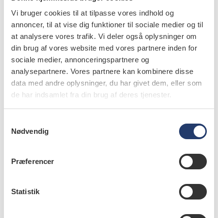
hvor man aflukker den rodåbne kanal med en cement, der
Vi bruger cookies til at tilpasse vores indhold og
hærder hurtigere og med en hårdhed væsentlig højere
annoncer, til at vise dig funktioner til sociale medier og til
end calciumhydroxid.
at analysere vores trafik. Vi deler også oplysninger om
din brug af vores website med vores partnere inden for
Det medfører en chance for en mere tæt barriere, hvor ny
sociale medier, annonceringspartnere og
rodcementdannelse på materialeoverfladen er mulig, dog
analysepartnere. Vores partnere kan kombinere disse
data med andre oplysninger, du har givet dem, eller som
uden at roden biologisk færdigudvikles. Man afventer
de har indsamlet fra din brug af deres tjenester.
således ikke en biologisk aflukning, før der rodfyldes,
men man aflukker og forventer, at der kan ske en
S
rodcementapposition over tid, men selve roden ændres
Nødvendig
a
ikke biologisk.
m
t
Retningslinjer for behandling af vitale ikke-
Præferencer
y
færdigudviklede tænder
k
k
Statistik
Første besøg
e
Lokalbedøvelse.
v