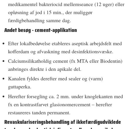
medikamentel bakteriocid mellemseance (1­2 uger) eller
opløsning af jod i 15 min., der muliggør
færdigbehandling samme dag.
Andet besøg - cement-applikation
Efter lokalbedøvelse etableres aseptisk arbejdsfelt med
kofferdam og afvaskning med desinfektionsvæske.
Calciumsilikatholdig cement (fx MTA eller Biodentin)
anbringes direkte i den apikale del.
Kanalen fyldes derefter med sealer og (varm)
guttaperka.
Herefter forsegling ca. 2 mm. under knoglekanten med
fx en kontrastfarvet glas­ionomercement – herefter
restaureres tanden permanent.
Revaskulariseringsbehandling af ikkefærdigudviklede