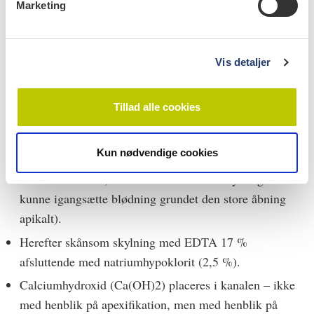
Marketing
a
Aseptisk arbejdsfelt med kofferdam og afvaskning med
l
desinfektionsvæske.
g
Påbegynd kanalbehandling med følgende forbehold: •
Vis detaljer
Da kanalen i udgangspunktet er meget stor, vil en reel
mekanisk udrensning være begrænset. • Endelig rodmål
Tillad alle cookies
kan være vanskelig at opnå med apexlokator, hvor
indirekte røntgenteknik anvendes. • Skylning med
Kun nødvendige cookies
natriumhypoklorit 2,5 % (vær skånsom med kanyletryk
uden for kanalen, eftersom en voldsom skylning vil
kunne igangsætte blødning grundet den store åbning
apikalt).
Herefter skånsom skylning med EDTA 17 %
afsluttende med natriumhypoklorit (2,5 %).
Calciumhydroxid (Ca(OH)2) placeres i kanalen – ikke
med henblik på apexifikation, men med henblik på