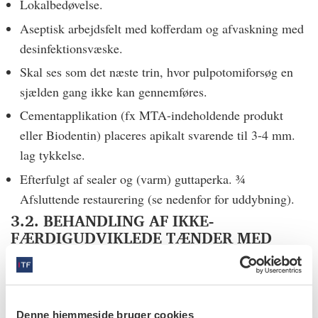
Lokalbedøvelse.
Aseptisk arbejdsfelt med kofferdam og afvaskning med
desinfektionsvæske.
Skal ses som det næste trin, hvor pulpotomiforsøg en
sjælden gang ikke kan gennemføres.
Cementapplikation (fx MTA-indeholdende produkt
eller Biodentin) placeres apikalt svarende til 3-4 mm.
lag tykkelse.
Efterfulgt af sealer og (varm) guttaperka. ¾
Afsluttende restaurering (se nedenfor for uddybning).
3.2. BEHANDLING AF IKKE-
FÆRDIGUDVIKLEDE TÆNDER MED
NEKROTISK PULPA MED ELLER UDEN
APIKAL PARODONTITIS
Calciumsilikatholdig cement-apexifikation
(rodspidslukning med special cement) er en behandling,
Denne hjemmeside bruger cookies