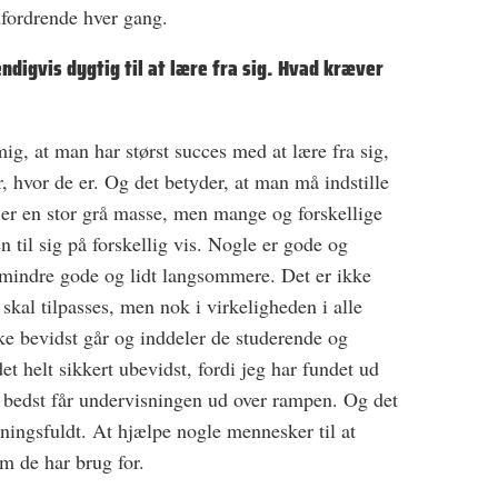
dfordrende hver gang.
ndigvis dygtig til at lære fra sig. Hvad kræver
mig, at man har størst succes med at lære fra sig,
 hvor de er. Og det betyder, at man må indstille
e er en stor grå masse, men mange og forskellige
en til sig på forskellig vis. Nogle er gode og
r mindre gode og lidt langsommere. Det er ikke
skal tilpasses, men nok i virkeligheden i alle
e bevidst går og inddeler de studerende og
et helt sikkert ubevidst, fordi jeg har fundet ud
eg bedst får undervisningen ud over rampen. Og det
ningsfuldt. At hjælpe nogle mennesker til at
om de har brug for.