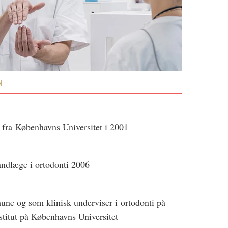
N
fra Københavns Universitet i 2001
andlæge i ortodonti 2006
ne og som klinisk underviser i ortodonti på
titut på Københavns Universitet