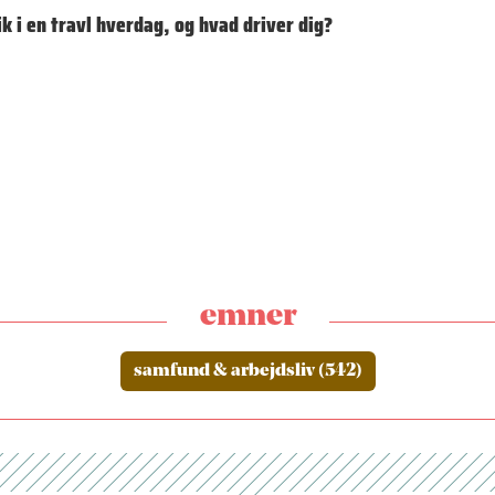
ik i en travl hverdag, og hvad driver dig?
emner
samfund & arbejdsliv (542)