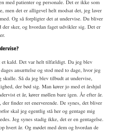
en med patienter og personale. Det er ikke som
de, men det er alligevel helt modsat det, jeg laver
 med. Og så forpligter det at undervise. Du bliver
d der sker, og hvordan faget udvikler sig. Det er
er.
ndervise?
t et kald. Det var helt tilfældigt. Da jeg blev
e dages ansættelse og stod med to dage, hvor jeg
 skulle. Så da jeg blev tilbudt at undervise,
lighed, der bød sig. Man kører jo med et årshjul
dervist et år, kører møllen bare igen. År efter år.
, der finder ret enerverende. De synes, det bliver
vorfor skal jeg egentlig stå her og gentage mig
des. Jeg synes stadig ikke, det er en gentagelse.
 op hvert år. Og mødet med dem og hvordan de