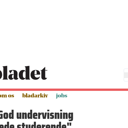
om os
bladarkiv
jobs
God undervisning
ede studerende"