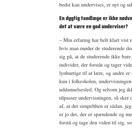
bedst kan undervises, er nyt og u
En dygtig tandlæge er ikke nødve
det at være en god underviser?
– Min erfaring har helt klart vist 
hvis man møder de studerende der,
sig på, at de studerende ikke ­bar
individer, der forstår og tager vid
lynhurtige til at lære, og andre e
kun i folkeskolen, undervisningen 
uddannelsesled. Og selvom jeg ikk
tilpasser undervisningen, så sker d
af, at det simpelthen er sådan, j
er jo det, der er spændende og me
forstå og tage den viden til sig, s