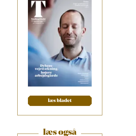
læs bladet
læs også