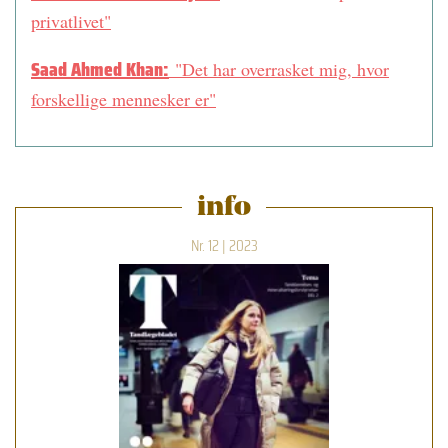
privatlivet"
Saad Ahmed Khan:
"Det har overrasket mig, hvor
forskellige mennesker er"
info
Nr. 12 | 2023