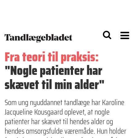
G
S
å
k
til
i
h
p
o
t
v
o
e
n
d
a
Fra teori til praksis:
i
v
n
i
"Nogle patienter har
d
g
h
a
o
ti
skævet til min alder"
l
o
d
n
Som ung nyuddannet tandlæge har Karoline
Jacqueline Kousgaard oplevet, at nogle
patienter har skævet til hendes alder og
hendes omsorgsfulde væremåde. Hun holder