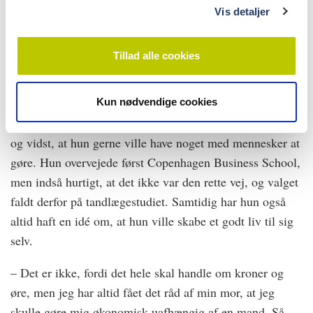
begyndte at arbejde, ramte det mig, at nu var det kun det
Vis detaljer
her, jeg skulle de næste 45 år. Jeg vil gerne drive noget
og bygge det op, så interessen for handel sidder stadig i
Tillad alle cookies
mig, siger Karoline.
Karoline har ikke altid haft en ambition om at blive
Kun nødvendige cookies
tandlæge, men hun har altid været dygtig med hænderne
og vidst, at hun gerne ville have noget med mennesker at
gøre. Hun overvejede først Copenhagen Business School,
men indså hurtigt, at det ikke var den rette vej, og valget
faldt derfor på tandlægestudiet. Samtidig har hun også
altid haft en idé om, at hun ville skabe et godt liv til sig
selv.
– Det er ikke, fordi det hele skal handle om kroner og
øre, men jeg har altid fået det råd af min mor, at jeg
skulle gøre mig økonomisk uafhængig af en mand. Så