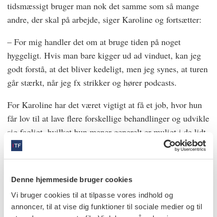
tidsmæssigt bruger man nok det samme som så mange
andre, der skal på arbejde, siger Karoline og fortsætter:
– For mig handler det om at bruge tiden på noget
hyggeligt. Hvis man bare kigger ud ad vinduet, kan jeg
godt forstå, at det bliver kedeligt, men jeg synes, at turen
går stærkt, når jeg fx strikker og hører podcasts.
For Karoline har det været vigtigt at få et job, hvor hun
får lov til at lave flere forskellige behandlinger og udvikle
sig fagligt, hvilket hun mener generelt er muligt i de lidt
mindre byer som Odense og Nyborg. Hun fortæller, at
hendes oplevelse er, at der er så mange om buddet inde i
storbyerne, at man som nyuddannet hurtigt ender med
Denne hjemmeside bruger cookies
kun at lave undersøgelser og tandrensninger. Desuden er
Vi bruger cookies til at tilpasse vores indhold og
patienterne heller ikke lige så loyale.
annoncer, til at vise dig funktioner til sociale medier og til