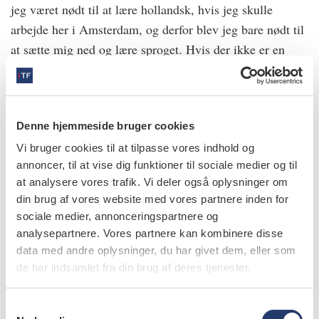
jeg været nødt til at lære hollandsk, hvis jeg skulle
arbejde her i Amsterdam, og derfor blev jeg bare nødt til
at sætte mig ned og lære sproget. Hvis der ikke er en
konsekvens, har jeg meget svært ved at skabe fremdriften
selv, medmindre det er noget, jeg virkelig er interesseret
i.
Denne hjemmeside bruger cookies
Hvorfor har du specialiseret dig i rodbehandlinger?
Vi bruger cookies til at tilpasse vores indhold og
annoncer, til at vise dig funktioner til sociale medier og til
– I sidste del af mit studie var jeg på Erasmus-
at analysere vores trafik. Vi deler også oplysninger om
udlandsophold i Paris. Her havde jeg en lærer, som var
din brug af vores website med vores partnere inden for
meget inspirerende og bl.a. har været med til at opfinde
sociale medier, annonceringspartnere og
rodbehandlingssystemet ProTaper. Han blev min mentor,
analysepartnere. Vores partnere kan kombinere disse
data med andre oplysninger, du har givet dem, eller som
og jeg gav derfor rodbehandlinger et skud, da jeg kom
de har indsamlet fra din brug af deres tjenester.
hjem igen. Det er egentlig mystisk, for der er mange
tandlæger, der ikke har tålmodighed til at lave
S
rodbehandlinger, men på trods af min ADD synes jeg, at