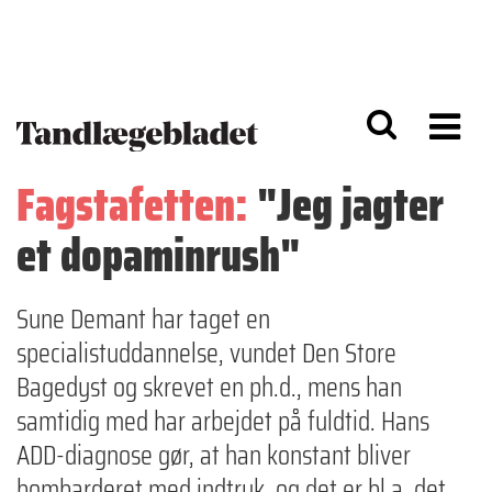
G
S
å
k
til
i
h
p
o
t
v
o
e
n
d
a
Fagstafetten:
"Jeg jagter
i
v
n
i
et dopaminrush"
d
g
h
a
o
ti
l
o
Sune Demant har taget en
d
n
specialistuddannelse, vundet Den Store
Bagedyst og skrevet en ph.d., mens han
samtidig med har arbejdet på fuldtid. Hans
ADD-diagnose gør, at han konstant bliver
bombarderet med indtryk, og det er bl.a. det,