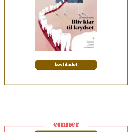
læs bladet
emner