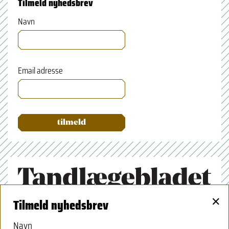
Tilmeld nyhedsbrev
Navn
Email adresse
×
Tilmeld nyhedsbrev
Tandlægeforeningen
Amaliegade 17
Navn