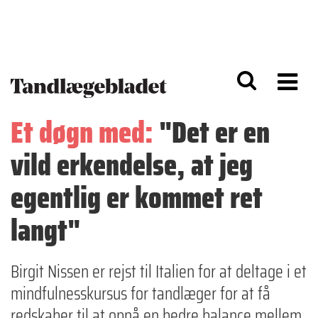
G
S
å
k
til
i
h
p
o
t
v
o
e
n
d
a
Et døgn med:
"Det er en
i
v
n
i
vild erkendelse, at jeg
d
g
h
a
o
ti
egentlig er kommet ret
l
o
d
n
langt"
Birgit Nissen er rejst til Italien for at deltage i et
mindfulnesskursus for tandlæger for at få
redskaber til at opnå en bedre balance mellem