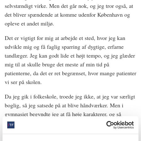
selvstændigt virke. Men det går nok, og jeg tror også, at
det bliver spændende at komme udenfor København og
opleve et andet miljø.
Det er vigtigt for mig at arbejde et sted, hvor jeg kan
udvikle mig og få faglig sparring af dygtige, erfarne
tandlæger. Jeg kan godt lide et højt tempo, og jeg glæder
mig til at skulle bruge det meste af min tid på
patienterne, da det er ret begrænset, hvor mange patienter
vi ser på skolen.
Da jeg gik i folkeskole, troede jeg ikke, at jeg var særligt
boglig, så jeg satsede på at blive håndværker. Men i
gymnasiet begyndte jeg at få høje karakterer, og så
åbnede dørene sig for nogle helt andre akademiske
uddannelser. Det håndværksmæssige har altid ligget mit
hjerte nær, og sammen med en interesse for det