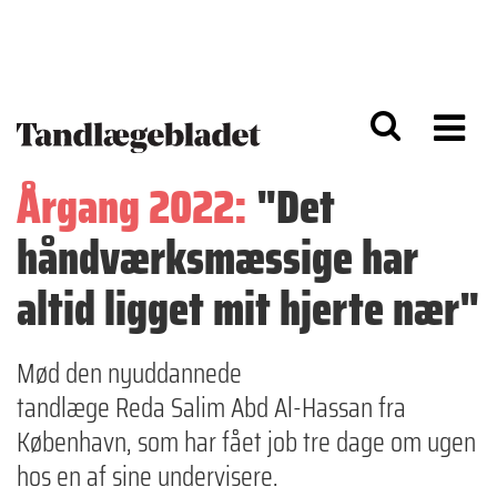
G
S
å
k
til
i
h
p
o
t
v
o
e
n
d
a
Årgang 2022:
"Det
i
v
n
i
håndværksmæssige har
d
g
h
a
o
ti
altid ligget mit hjerte nær"
l
o
d
n
Mød den nyuddannede
tandlæge Reda Salim Abd Al-Hassan fra
København, som har fået job tre dage om ugen
hos en af sine undervisere.