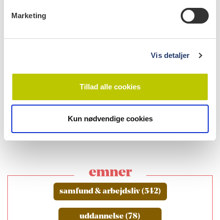
v
Marketing
a
l
g
Vis detaljer
læs bladet
Tillad alle cookies
Kun nødvendige cookies
emner
samfund & arbejdsliv (542)
uddannelse (78)