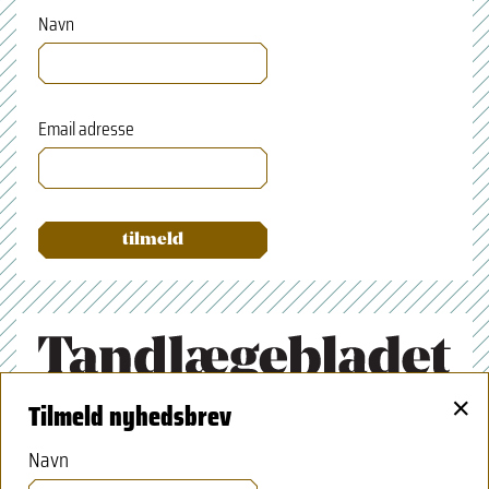
Navn
Email adresse
×
Tilmeld nyhedsbrev
Tandlægeforeningen
Amaliegade 17
Navn
1256 København K