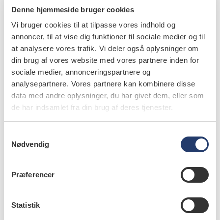
Denne hjemmeside bruger cookies
sundhedsvidenskabelige var tandlægestudiet helt oplagt
Vi bruger cookies til at tilpasse vores indhold og
for mig.
annoncer, til at vise dig funktioner til sociale medier og til
Om 10 år håber jeg, at jeg har fået min egen klinik. Og
at analysere vores trafik. Vi deler også oplysninger om
din brug af vores website med vores partnere inden for
så vil jeg gerne specialisere mig inden for rehabiliterende
sociale medier, annonceringspartnere og
behandlinger, kirurgi og æstetik.
analysepartnere. Vores partnere kan kombinere disse
data med andre oplysninger, du har givet dem, eller som
info
de har indsamlet fra din brug af deres tjenester.
Nr. 7 | 2022
S
Nødvendig
a
m
t
Præferencer
y
k
k
Statistik
e