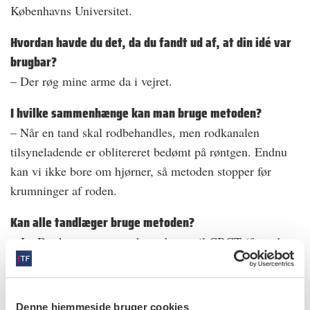
Københavns Universitet.
Hvordan havde du det, da du fandt ud af, at din idé var
brugbar?
– Der røg mine arme da i vejret.
I hvilke sammenhænge kan man bruge metoden?
– Når en tand skal rodbehandles, men rodkanalen
tilsyneladende er oblitereret bedømt på røntgen. Endnu
kan vi ikke bore om hjørner, så metoden stopper før
krumninger af roden.
Kan alle tandlæger bruge metoden?
– Ja. Det kræver, at man har adgang til CBCT (fx ved
henvisning) og kan lave en digital overfladescanning (fx
via en gipsmodel). Ved at sammenkoble disse scanninger
kan man få 3d-printet en styreskinne.
Denne hjemmeside bruger cookies