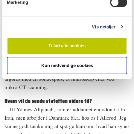
Marketing
a
jeg har da bemærket, at den tiltagende brug af digitale
l
aftryk er i gang med at overflødiggøre modelsystemer.
g
Har du andre idéer til nye opfindelser/ opdagelser?
Vis detaljer
– Jeg holder mig foreløbig til obliterationer og er i gang
med at indsamle ekstraherede tænder for at få et indtryk
Tillad alle cookies
af, hvor hyppigt at tilsyneladende oblitererede rodkanaler
i virkeligheden er oblitererede. Det praktiske
Kun nødvendige cookies
følgespørgsmål kan så være, om virkeligheden skal
afgøres med en sondespids, et mikroskop eller ved
mikro-CT-scanning.
Hvem vil du sende stafetten videre til?
– Til Younes Alipanah, som er uddannet endodontist fra
Iran, men arbejder i Danmark bl.a. hos os i Allerød. Jeg
kunne godt tænke mig at spørge ham om, hvad han synes