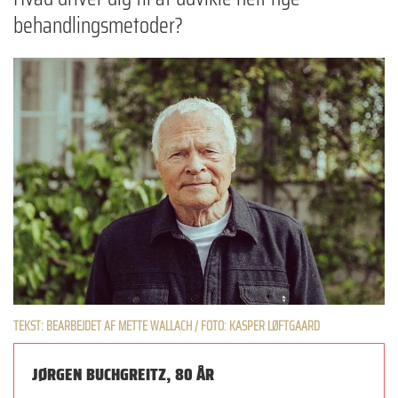
behandlingsmetoder?
TEKST: BEARBEJDET AF METTE WALLACH / FOTO: KASPER LØFTGAARD
JØRGEN BUCHGREITZ, 80 ÅR