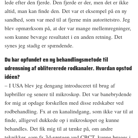
lede efter den fjerde. Den fjerde er der, men det er ikke
altid, man kan finde den. Det var et eksempel på en ny
sandhed, som var med til at fjerne min autoritetstro. Jeg
blev opmærksom på, at der var mange mellemregninger,
som kunne bevæge resultatet i en anden retning. Det
synes jeg stadig er spændende.
Du har opfundet en ny behandlingsmetode til
udrensning af oblitererede rodkanaler. Hvordan opstod
idéen?
– I USA blev jeg dengang introduceret til brug af
lupbriller og senere til mikroskop. Det var banebrydende
for mig at opdage forskellen med disse redskaber ved
rodbehandling. Fx at en kanalindgang, som ikke var til at
finde, alligevel dukkede op i mikroskopet og kunne
behandles. Det fik mig til at tænke på, om andre
teknikker, som fx 3d-røntgen ved CBCT, kunne bruges i