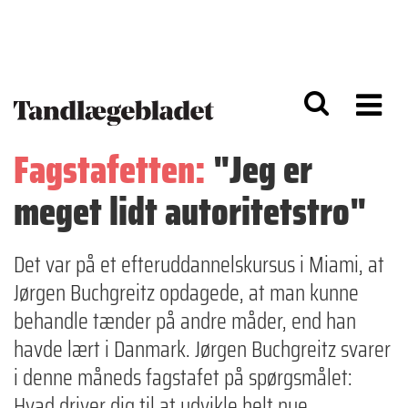
G
S
å
k
til
i
h
p
o
t
v
o
e
n
d
a
Fagstafetten:
"Jeg er
i
v
n
i
meget lidt autoritetstro"
d
g
h
a
o
ti
l
o
Det var på et efteruddannelskursus i Miami, at
d
n
Jørgen Buchgreitz opdagede, at man kunne
behandle tænder på andre måder, end han
havde lært i Danmark. Jørgen Buchgreitz svarer
i denne måneds fagstafet på spørgsmålet:
Hvad driver dig til at udvikle helt nye