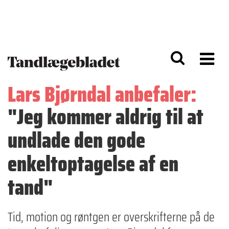
G
S
å
k
til
i
h
p
o
t
v
o
e
n
d
a
Lars Bjørndal anbefaler:
i
v
n
i
"Jeg kommer aldrig til at
d
g
h
a
o
ti
undlade den gode
l
o
d
n
enkeltoptagelse af en
tand"
Tid, motion og røntgen er overskrifterne på de