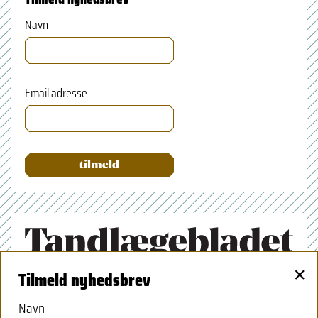
Navn
Email adresse
×
Tilmeld nyhedsbrev
Tandlægeforeningen
Amaliegade 17
Navn