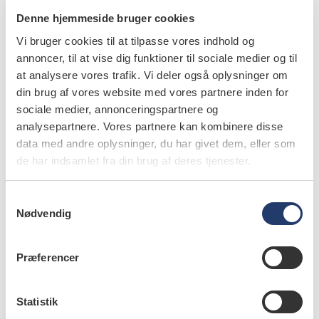
I de her underlige coronatider er den med de 10.000
Denne hjemmeside bruger cookies
skridt om dagen et meget godt mål.
Vi bruger cookies til at tilpasse vores indhold og
Jeg må dog indrømme, det lykkedes ikke hver dag, men
annoncer, til at vise dig funktioner til sociale medier og til
at analysere vores trafik. Vi deler også oplysninger om
med frisk luft i hovedet er jeg sikker på at møde
din brug af vores website med vores partnere inden for
patienterne mere fokuseret.
sociale medier, annonceringspartnere og
analysepartnere. Vores partnere kan kombinere disse
Kan det passe, at man også kan holde koncentrationen
data med andre oplysninger, du har givet dem, eller som
længere?
de har indsamlet fra din brug af deres tjenester.
Jeg har vel aldrig gået så meget i januar og februar som i
S
2021.
Nødvendig
a
m
Men det er kun godt – forhåbentlig også for patienterne.
t
Præferencer
y
Ligger du også inde med anbefalinger eller tips, som
k
kollegaerne kan få glæde af? Så skriv til
k
Statistik
e