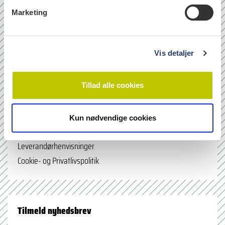
v
Marketing
a
l
g
læs
Vis detaljer
Tillad alle cookies
Quicklinks
Om os
Kun nødvendige cookies
Bladarkiv
Leverandørhenvisninger
Cookie- og Privatlivspolitik
Tilmeld nyhedsbrev