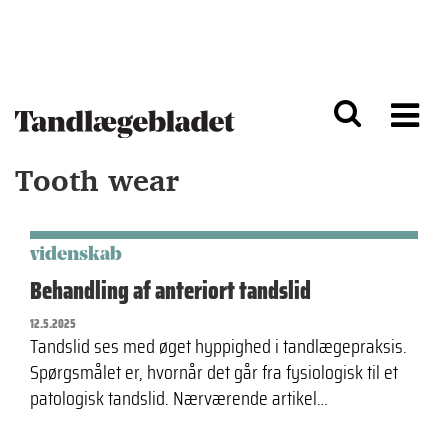
G
S
å
k
til
i
h
p
o
t
v
o
e
n
d
a
Tooth wear
i
v
n
i
d
g
h
a
o
ti
videnskab
l
o
Behandling af anteriort tandslid
d
n
12.5.2025
Tandslid ses med øget hyppighed i tandlægepraksis.
Spørgsmålet er, hvornår det går fra fysiologisk til et
patologisk tandslid. Nærværende artikel…