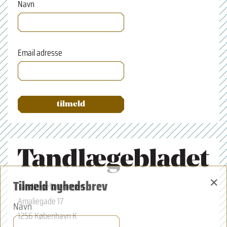
Navn
Email adresse
×
Tilmeld nyhedsbrev
Tandlægeforeningen
Amaliegade 17
Navn
1256 København K