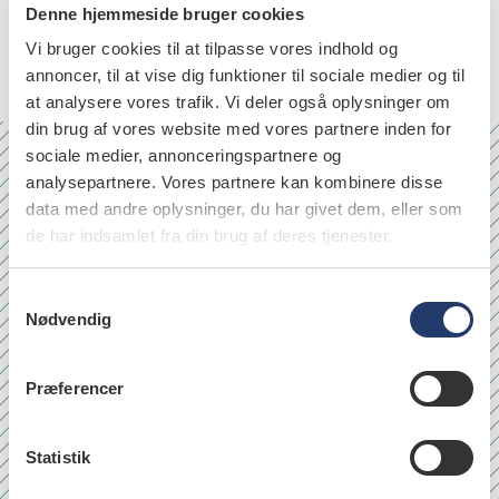
diagnostiske kriterier kategoriseres som ”patologisk
Denne hjemmeside bruger cookies
tandslid” for en godt 30-årig.
Vi bruger cookies til at tilpasse vores indhold og
annoncer, til at vise dig funktioner til sociale medier og til
at analysere vores trafik. Vi deler også oplysninger om
din brug af vores website med vores partnere inden for
sociale medier, annonceringspartnere og
analysepartnere. Vores partnere kan kombinere disse
Nr. 6/7 2026
data med andre oplysninger, du har givet dem, eller som
de har indsamlet fra din brug af deres tjenester.
S
Nødvendig
a
m
t
Præferencer
y
k
k
Statistik
e