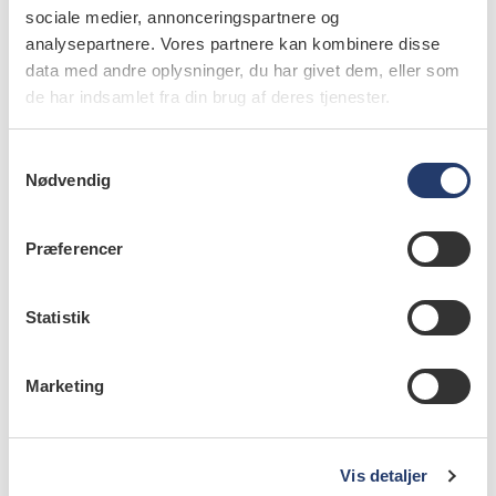
sociale medier, annonceringspartnere og
analysepartnere. Vores partnere kan kombinere disse
data med andre oplysninger, du har givet dem, eller som
videnskab
de har indsamlet fra din brug af deres tjenester.
Behandling af multipel tandagenesi
14.12.2009
S
Nødvendig
a
m
t
Præferencer
y
videnskab
k
Forekomst af tandagenesi
k
Statistik
e
19.11.2009
v
Marketing
a
l
g
videnskab
Vis detaljer