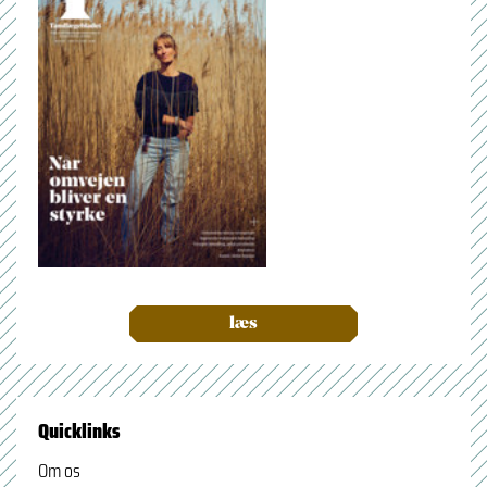
læs
Quicklinks
Om os