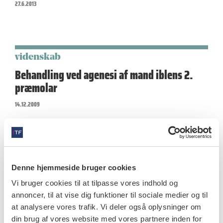
27.6.2013
videnskab
Behandling ved agenesi af mand iblens 2.
præmolar
14.12.2009
videnskab
Denne hjemmeside bruger cookies
Behandling ved agenesi af maksillens
Vi bruger cookies til at tilpasse vores indhold og
laterale incisiv
annoncer, til at vise dig funktioner til sociale medier og til
14.12.2009
at analysere vores trafik. Vi deler også oplysninger om
din brug af vores website med vores partnere inden for