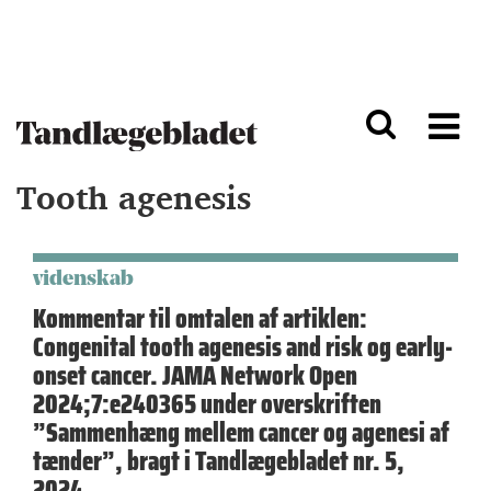
G
S
å
k
til
i
h
p
o
t
v
o
e
n
d
a
Tooth agenesis
i
v
n
i
d
g
h
a
o
ti
videnskab
l
o
Kommentar til omtalen af artiklen:
d
n
Congenital tooth agenesis and risk og early-
onset cancer. JAMA Network Open
2024;7:e240365 under overskriften
”Sammenhæng mellem cancer og agenesi af
tænder”, bragt i Tandlægebladet nr. 5,
2024