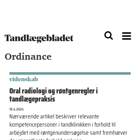
G
S
å
k
til
i
h
p
o
t
v
o
e
n
d
a
Ordinance
i
v
n
i
d
g
h
a
o
ti
videnskab
l
o
Oral radiologi og røntgenregler i
d
n
tandlægepraksis
19.4.2024
Nærværende artikel beskriver relevante
kompetencepersoner i tandklinikken i forhold til
arbejdet med røntgenundersøgelse samt fremhæver