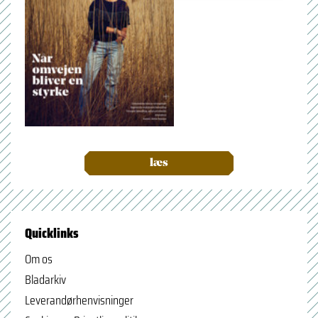
læs
Quicklinks
Om os
Bladarkiv
Leverandørhenvisninger