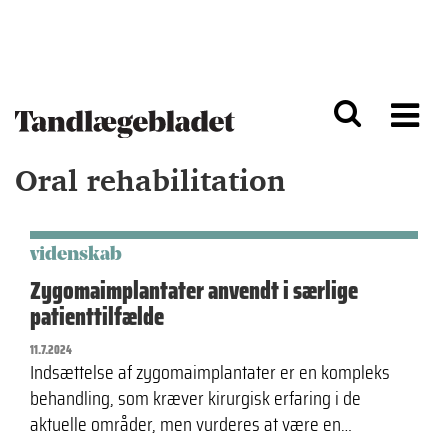
G
S
å
k
til
i
h
p
o
t
v
o
e
n
d
a
Oral rehabilitation
i
v
n
i
d
g
h
a
o
ti
videnskab
l
o
Zygomaimplantater anvendt i særlige
d
n
patienttilfælde
11.7.2024
Indsættelse af zygomaimplantater er en kompleks
behandling, som kræver kirurgisk erfaring i de
aktuelle områder, men vurderes at være en…