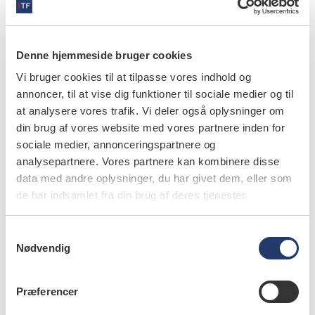
fortsat i stort omfang grundet deres brede
indikationsområde og lave pris i forhold til
behandlingsalternativerne.…
Denne hjemmeside bruger cookies
Vi bruger cookies til at tilpasse vores indhold og
annoncer, til at vise dig funktioner til sociale medier og til
at analysere vores trafik. Vi deler også oplysninger om
videnskab
din brug af vores website med vores partnere inden for
Bro eller implantat
sociale medier, annonceringspartnere og
analysepartnere. Vores partnere kan kombinere disse
20.12.2019
Prognosen er umiddelbart dårligere for ætsbroer end
data med andre oplysninger, du har givet dem, eller som
de har indsamlet fra din brug af deres tjenester.
konventionelle broer og implantatunderstøttede
erstatninger, men indgrebet er forholdsvis enkelt,
økonomien begrænset og…
S
Nødvendig
a
m
t
Præferencer
y