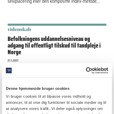
selvplacering eller den kompositte index-metode,…
videnskab
Befolkningens uddannelsesniveau og
adgang til offentligt tilskud til tandpleje i
Norge
21.1.2021
Resultaterne viser uligheder til fordel for de
længstuddannede i adgangen til offentligt finansieret
tandpleje. Man kan konkludere, at offentlige tilskud…
Denne hjemmeside bruger cookies
Vi bruger cookies til at tilpasse vores indhold og
annoncer, til at vise dig funktioner til sociale medier og til
videnskab
at analysere vores trafik. Vi deler også oplysninger om