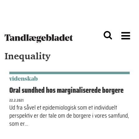
G
S
å
k
til
i
h
p
o
t
v
o
e
n
d
a
Inequality
i
v
n
i
d
g
h
a
o
ti
videnskab
l
o
Oral sundhed hos marginaliserede borgere
d
n
22.2.2021
Ud fra såvel et epidemiologisk som et individuelt
perspektiv er der tale om de borgere i vores samfund,
som er…