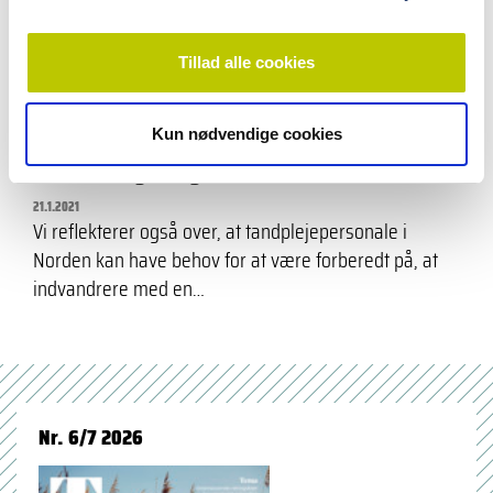
Tillad alle cookies
videnskab
Øget etnisk mangfoldighed i de nordiske
Kun nødvendige cookies
lande - betydning for tandsundheden
21.1.2021
Vi reflekterer også over, at tandplejepersonale i
Norden kan have behov for at være forberedt på, at
indvandrere med en…
Nr. 6/7 2026